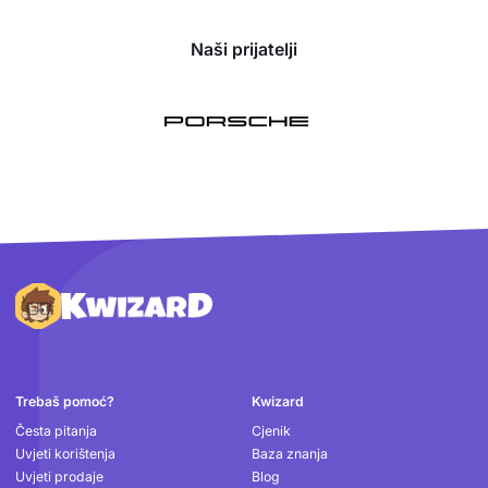
Naši prijatelji
Podnožje
Trebaš pomoć?
Kwizard
Česta pitanja
Cjenik
Uvjeti korištenja
Baza znanja
Uvjeti prodaje
Blog