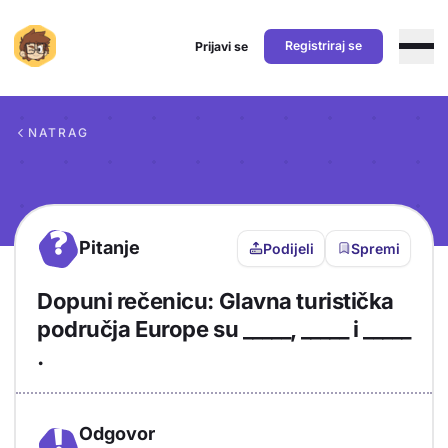
Registriraj se
Prijavi se
Preskoči na sadržaj
NATRAG
?
Pitanje
Podijeli
Spremi
Dopuni rečenicu: Glavna turistička
područja Europe su _____, _____ i _____
.
Odgovor
!