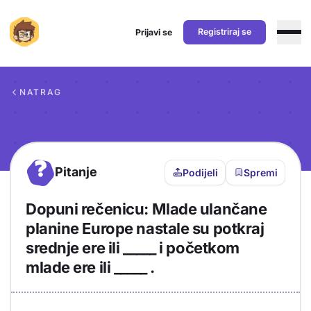
Registriraj se
Prijavi se
Preskoči na sadržaj
NATRAG
?
Pitanje
Podijeli
Spremi
Dopuni rečenicu: Mlade ulančane
planine Europe nastale su potkraj
srednje ere ili _____ i početkom
mlade ere ili _____ .