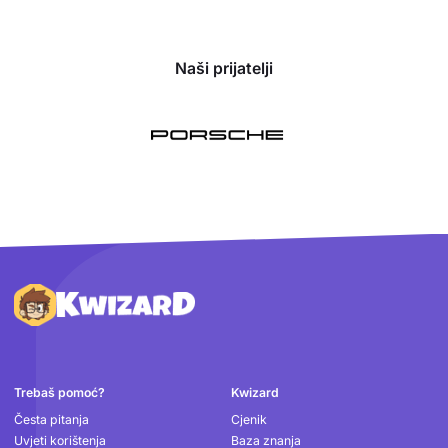
Naši prijatelji
Podnožje
Trebaš pomoć?
Kwizard
Česta pitanja
Cjenik
Uvjeti korištenja
Baza znanja