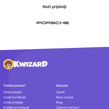
Naši prijatelji
Podnožje
Trebaš pomoć?
Kwizard
Česta pitanja
Cjenik
Uvjeti korištenja
Baza znanja
Uvjeti prodaje
Blog
Politika privatnosti
Zabavni kwizovi