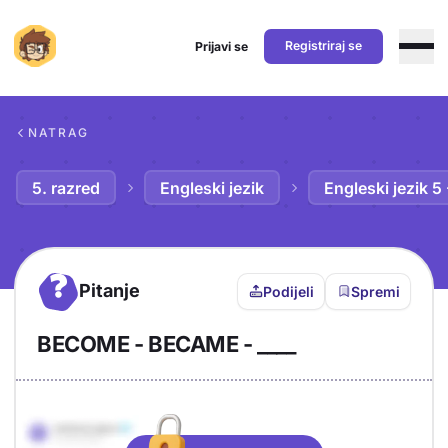
Registriraj se
Prijavi se
Preskoči na sadržaj
NATRAG
5. razred
Engleski jezik
Engleski jezik 5
?
Pitanje
Podijeli
Spremi
BECOME - BECAME - ____
Objašnjenje
Odgovor