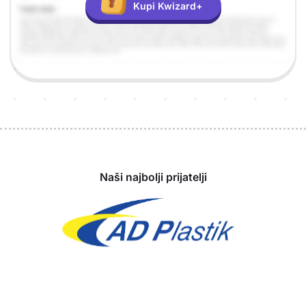
Kupi Kwizard+
Sponzori
Naši najbolji prijatelji