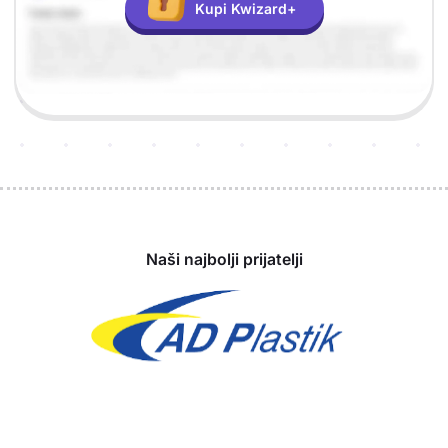
Kupi Kwizard+
Sponzori
Naši najbolji prijatelji