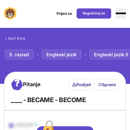
Registriraj se
Prijavi se
Preskoči na sadržaj
NATRAG
5. razred
Engleski jezik
Engleski jezik 5
?
Pitanje
Podijeli
Spremi
____ - BECAME - BECOME
Objašnjenje
Odgovor