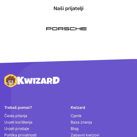
Naši prijatelji
Podnožje
Trebaš pomoć?
Kwizard
Česta pitanja
Cjenik
Uvjeti korištenja
Baza znanja
Uvjeti prodaje
Blog
Politika privatnosti
Zabavni kwizovi