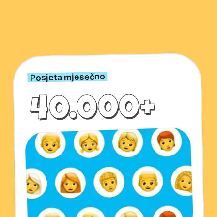
Ključne brojke o Kwizardu
Posjeta mjesečno
40.000+