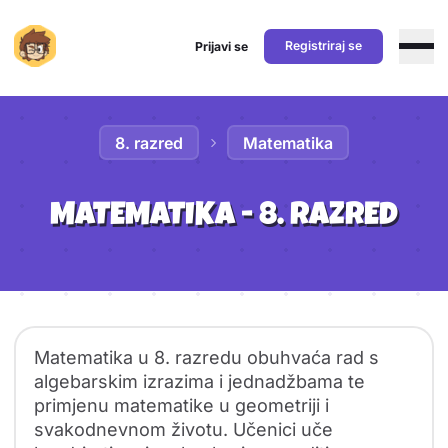
Registriraj se
Prijavi se
Preskoči na sadržaj
8. razred
Matematika
MATEMATIKA - 8. RAZRED
Sadržaj predmeta
Pregled predmeta
Matematika u 8. razredu obuhvaća rad s
algebarskim izrazima i jednadžbama te
primjenu matematike u geometriji i
svakodnevnom životu. Učenici uče