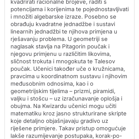
kvadrirati racionalne brojeve, raditi s
potencijama i korijenima te pojednostavljivati
i množiti algebarske izraze. Posebno se
obrađuju kvadratne jednadžbe i sustavi
linearnih jednadžbi te njihova primjena u
rješavanju problema. U geometriji se
naglasak stavlja na Pitagorin poučak i
njegovu primjenu u različitim likovima,
sličnost trokuta i mnogokuta te Talesov
poučak. Učenici također uče o kružnicama,
pravcima u koordinatnom sustavu i njihovim
međusobnim odnosima, kao i o
geometrijskim tijelima – prizmi, piramidi,
valjku i stošcu – uz izračunavanje oplošja i
obujma. Na Kwizardu učenici mogu učiti
matematiku kroz jasno strukturirane skripte
koje detaljno objašnjavaju gradivo uz
riješene primjere. Takav pristup omogućuje
lakše razumijevanje postupaka, korak-po-