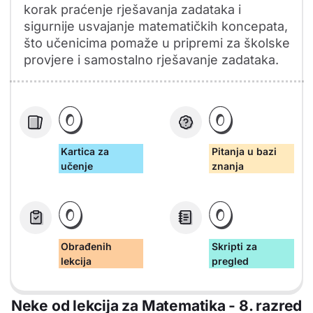
korak praćenje rješavanja zadataka i
sigurnije usvajanje matematičkih koncepata,
što učenicima pomaže u pripremi za školske
provjere i samostalno rješavanje zadataka.
0
0
Kartica za
Pitanja u bazi
učenje
znanja
0
0
Obrađenih
Skripti za
lekcija
pregled
Neke od lekcija za Matematika - 8. razred