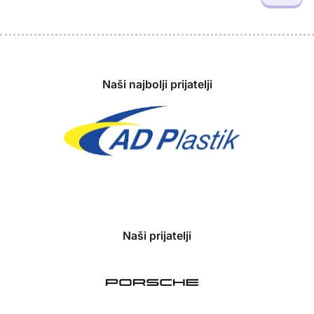
Sponzori
Naši najbolji prijatelji
Naši prijatelji