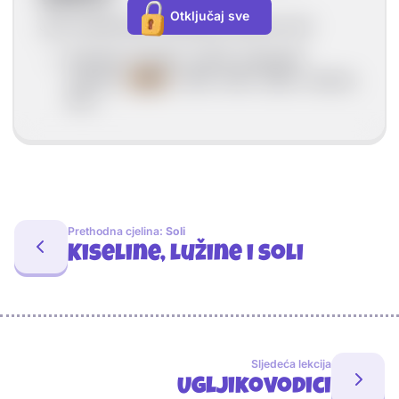
Otključaj sve
Jest određivanje kemijskog sastava tvari
Kemijski sasastav večine organskih
spojeva:
ugljik
, vodik, kisik, dušik, sumpor,
klor...
Prethodna cjelina:
Soli
Kiseline, lužine i soli
Sljedeća lekcija
Ugljikovodici