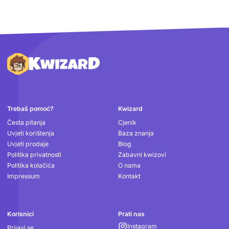
Podnožje
Trebaš pomoć?
Kwizard
Česta pitanja
Cjenik
Uvjeti korištenja
Baza znanja
Uvjeti prodaje
Blog
Politika privatnosti
Zabavni kwizovi
Politika kolačića
O nama
Impressum
Kontakt
Korisnici
Prati nas
Instagram
Prijavi se