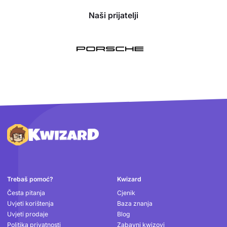
Naši prijatelji
Podnožje
Trebaš pomoć?
Kwizard
Česta pitanja
Cjenik
Uvjeti korištenja
Baza znanja
Uvjeti prodaje
Blog
Politika privatnosti
Zabavni kwizovi