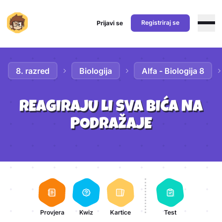
Registriraj se
Prijavi se
Preskoči na sadržaj
8. razred
Biologija
Alfa - Biologija 8
REAGIRAJU LI SVA BIĆA NA
PODRAŽAJE
Aktivnosti lekcije
Provjera
Kwiz
Kartice
Test