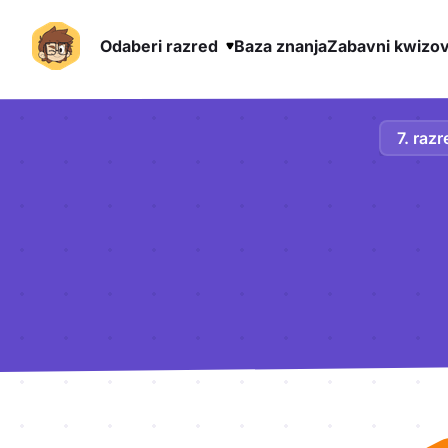
Odaberi razred
Baza znanja
Zabavni kwizov
Preskoči na sadržaj
7. razr
Aktivnosti lekcije