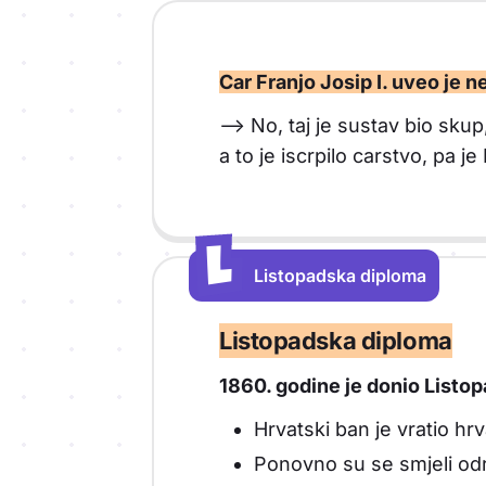
Car Franjo Josip I. uveo je 
--> No, taj je sustav bio skup
a to je iscrpilo carstvo, pa je
L
L
Listopadska diploma
Vrsta sadržaja: Listopadska diploma
Listopadska diploma
1860. godine je donio Listo
Hrvatski ban je vratio hrv
Ponovno su se smjeli održ