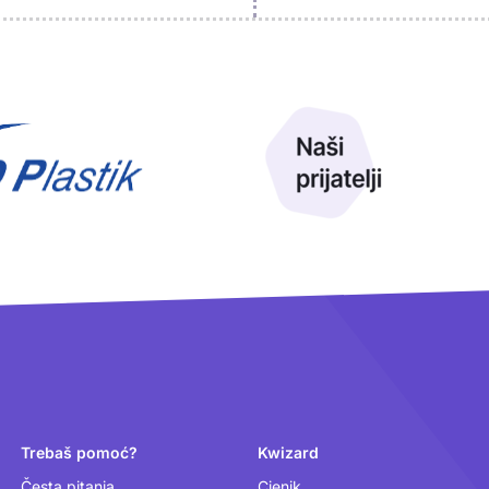
Trebaš pomoć?
Kwizard
Česta pitanja
Cjenik