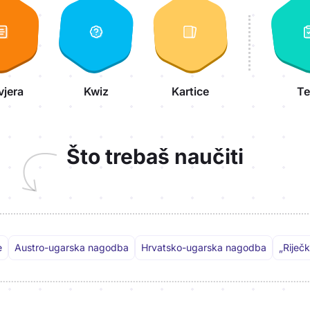
vjera
Kwiz
Kartice
Te
Što trebaš naučiti
e
Austro-ugarska nagodba
Hrvatsko-ugarska nagodba
„Riječ