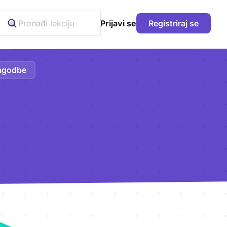
Prijavi se
Registriraj se
agodbe