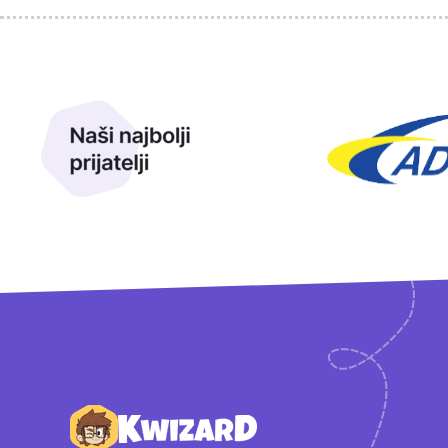
Sponzori
Naši najbolji prijatelji
Naši prijatelji
Podnožje