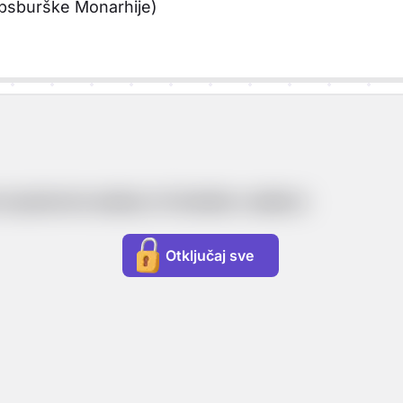
absburške Monarhije)
se ponovno sastao, tri stranke u saboru:
Otključaj sve