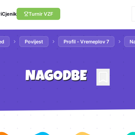
i
Cjenik
Turnir VZF
ed
Povijest
Profil - Vremeplov 7
N
NAGODBE