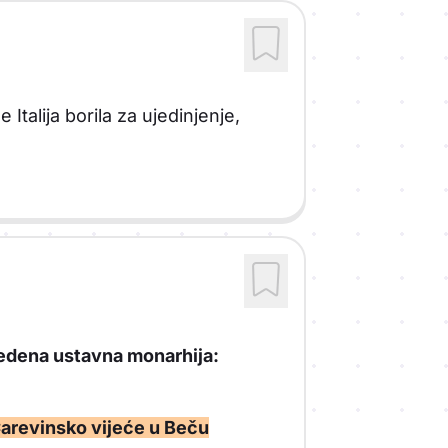
Italija borila za ujedinjenje,
vedena ustavna monarhija:
arevinsko vijeće u Beču