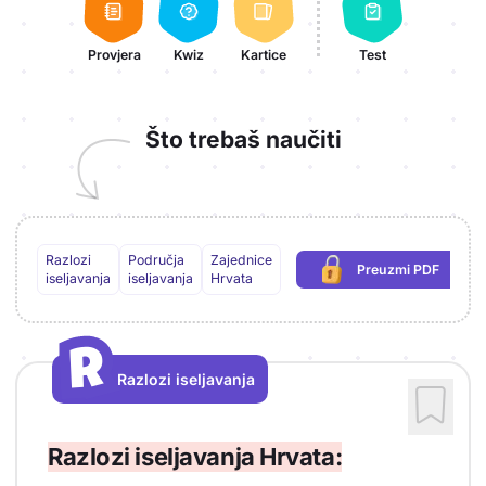
Provjera
Kwiz
Kartice
Test
Što trebaš naučiti
Razlozi
Područja
Zajednice
Preuzmi PDF
(potrebna prijav
iseljavanja
iseljavanja
Hrvata
R
R
Razlozi iseljavanja
Vrsta sadržaja: Razlozi iseljavanja
Razlozi iseljavanja Hrvata: