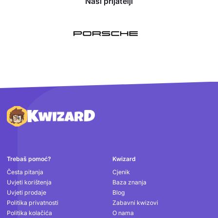
Naši prijatelji
Podnožje
Trebaš pomoć?
Kwizard
Česta pitanja
Cjenik
Uvjeti korištenja
Baza znanja
Uvjeti prodaje
Blog
Politika privatnosti
Zabavni kwizovi
Politika kolačića
O nama