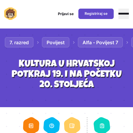
Registriraj se
Prijavi se
Preskoči na sadržaj
7. razred
Povijest
Alfa - Povijest 7
KULTURA U HRVATSKOJ
POTKRAJ 19. I NA POČETKU
20. STOLJEĆA
Aktivnosti lekcije