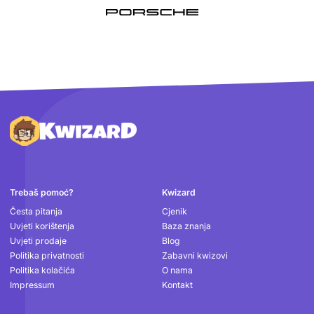
Podnožje
Trebaš pomoć?
Kwizard
Česta pitanja
Cjenik
Uvjeti korištenja
Baza znanja
Uvjeti prodaje
Blog
Politika privatnosti
Zabavni kwizovi
Politika kolačića
O nama
Impressum
Kontakt