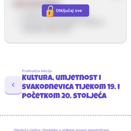
Antun Gustav Matoš
Otključaj sve
hrvatski je književnik moderne
povezivao je domoljublje s estetikom
europske književnosti
Prethodna lekcija
Kultura, umjetnost i
svakodnevica tijekom 19. i
početkom 20. stoljeća
Sljedeća cjelina:
Hrvatska u vrijeme novog apsolutizma