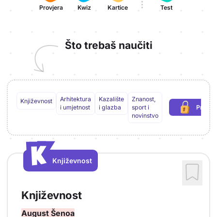
Provjera
Kwiz
Kartice
Test
Što trebaš naučiti
Arhitektura
Kazalište
Znanost,
Književnost
i umjetnost
i glazba
sport i
Preuzm
(pot
novinstvo
K
K
Književnost
Vrsta sadržaja: Književnost
Književnost
August Šenoa