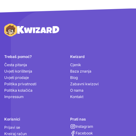
Podnožje
Trebaš pomoć?
Kwizard
Česta pitanja
Cjenik
Uvjeti korištenja
Baza znanja
Uvjeti prodaje
Blog
Politika privatnosti
Zabavni kwizovi
Politika kolačića
O nama
Impressum
Kontakt
Korisnici
Prati nas
Instagram
Prijavi se
Facebook
Kreiraj račun