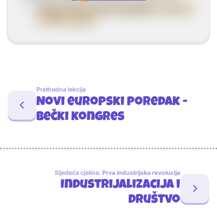
Ukinula Dubrovačku Republiku
proglasom
iz 1808. godine.
Prethodna lekcija
Novi europski poredak -
Bečki kongres
Sljedeća cjelina:
Prva industrijska revolucija
Industrijalizacija i
društvo