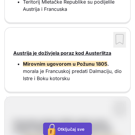
Teritorij Mletačke Republike su podijelile
Austrija i Francuska
Austrija je doživjela poraz kod Austerlitza
Mirovnim ugovorom u Požunu 1805
.
morala je Francuskoj predati Dalmaciju, dio
Istre i Boku kotorsku
Francuska vojska je 1806. godine prema
Otključaj sve
prolazu u Boku kotorsku ušla u Dubrovnik