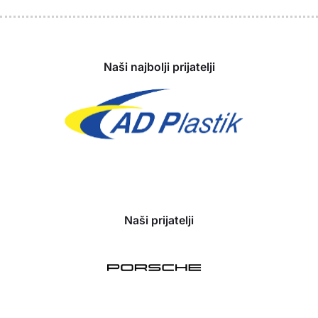
Sponzori
Naši najbolji prijatelji
Naši prijatelji