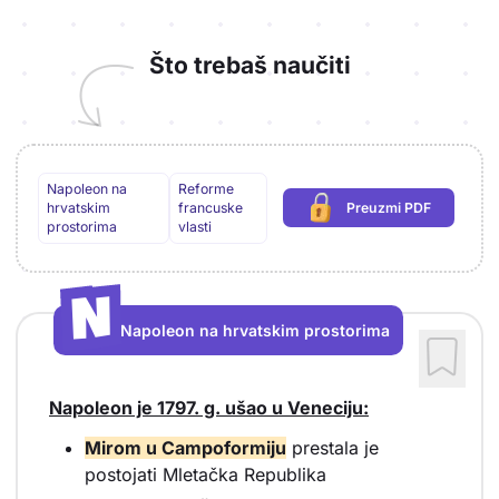
Što trebaš naučiti
Napoleon na
Reforme
hrvatskim
francuske
Preuzmi PDF
(potrebna prijava)
prostorima
vlasti
N
N
Napoleon na hrvatskim prostorima
Vrsta sadržaja: Napoleon na hrvatskim prostorima
Napoleon je 1797. g. ušao u Veneciju:
Mirom u Campoformiju
prestala je
postojati Mletačka Republika