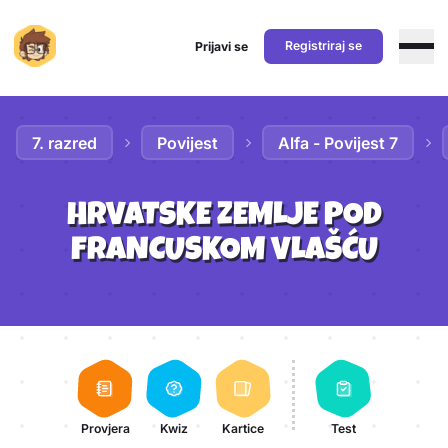
Registriraj se
Prijavi se
Preskoči na sadržaj
7. razred
Povijest
Alfa - Povijest 7
HRVATSKE ZEMLJE POD
FRANCUSKOM VLAŠĆU
Aktivnosti lekcije
Provjera
Kwiz
Kartice
Test