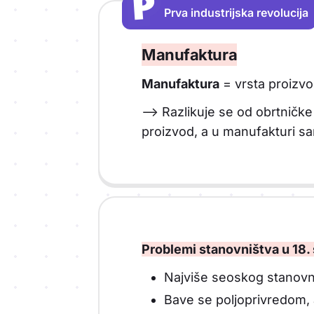
P
P
Prva industrijska revolucija
Vrsta sadržaja: Prva industrijska rev
Manufaktura
Manufaktura
= vrsta proizvo
--> Razlikuje se od obrtničke 
proizvod, a u manufakturi s
Problemi stanovništva u 18. 
Najviše seoskog stanovn
Bave se poljoprivredom, 