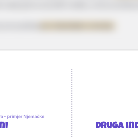
io manje goriva od prošlih modela, a stroj se počinje p
o je do početka
prve industrijske revolucije.
va - primjer Njemačke
ni
Druga in