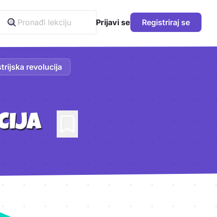
Prijavi se
Registriraj se
trijska revolucija
CIJA