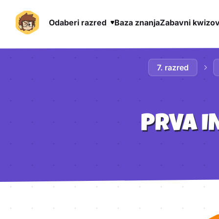
Odaberi razred
Baza znanja
Zabavni kwizov
Preskoči na sadržaj
7. razred
PRVA I
Aktivnosti lekcije