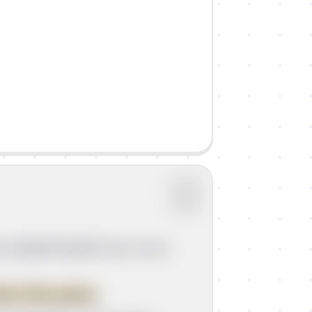
mijeniti ljudski rad, a to je
tt 1769. godine
.