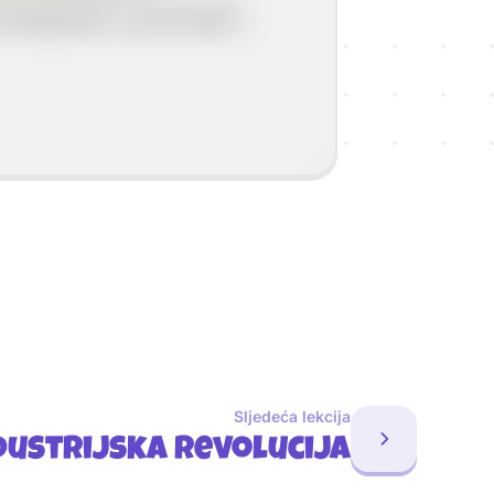
rimjenjivati u proizvodnji i
Sljedeća lekcija
dustrijska revolucija