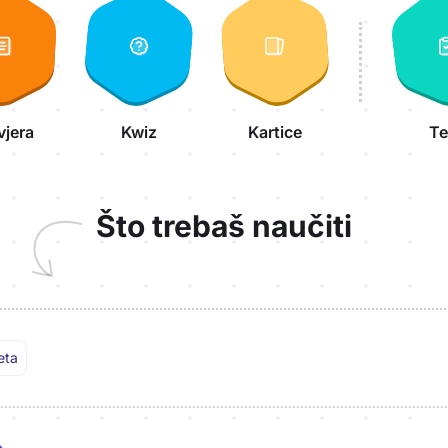
vjera
Kwiz
Kartice
Te
Što trebaš naučiti
eta