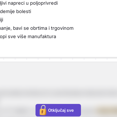
ivi napreci u poljoprivredi
idemije bolesti
ji
nje, bavi se obrtima i trgovinom
ropi sve više manufaktura
zvodnje dovela je do usavršavanja stroja koji može za
Otključaj sve
je u 17. stoljeću u Engleskoj, a usavršio ga je
James Wa