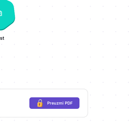
st
Preuzmi PDF
(potrebna prijava)