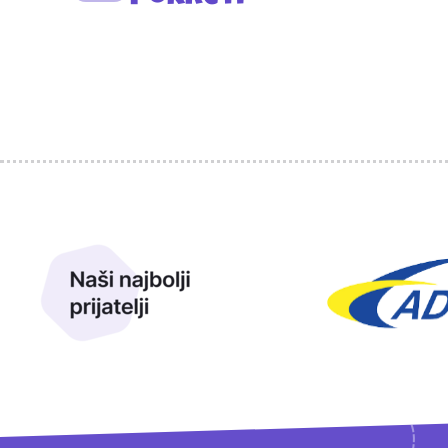
Sponzori
Naši najbolji prijatelji
Naši prijatelji