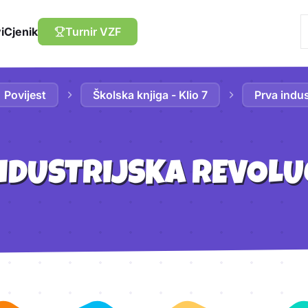
i
Cjenik
Turnir VZF
Povijest
Školska knjiga - Klio 7
Prva indus
NDUSTRIJSKA REVOLU