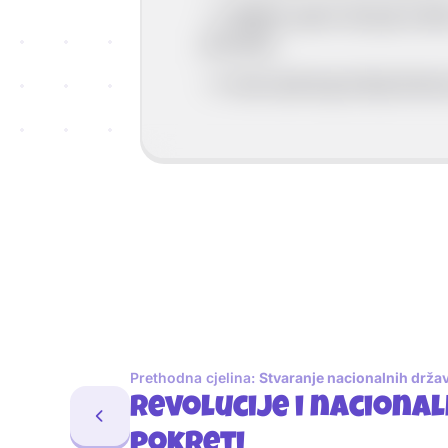
--> Wattov parni stroj je troš
prometu.
--> Izum parnog stroja dove
Prethodna cjelina:
Stvaranje nacionalnih drža
Revolucije i nacional
pokreti