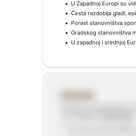
U Zapadnoj Europi su vidlj
Česta razdoblja gladi, ep
Porast stanovništva spori
Gradskog stanovništva ma
U zapadnoj i srednjoj Eu
Parni stroj
Potreba za unapređenjem proi
u 18. stoljeću bio
parni stroj.
--> Prvi parni stroj izumljen 