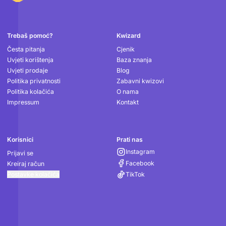
Podnožje
Trebaš pomoć?
Kwizard
Česta pitanja
Cjenik
Uvjeti korištenja
Baza znanja
Uvjeti prodaje
Blog
Politika privatnosti
Zabavni kwizovi
Politika kolačića
O nama
Impressum
Kontakt
Korisnici
Prati nas
Instagram
Prijavi se
Facebook
Kreiraj račun
Postavke kolačića
TikTok