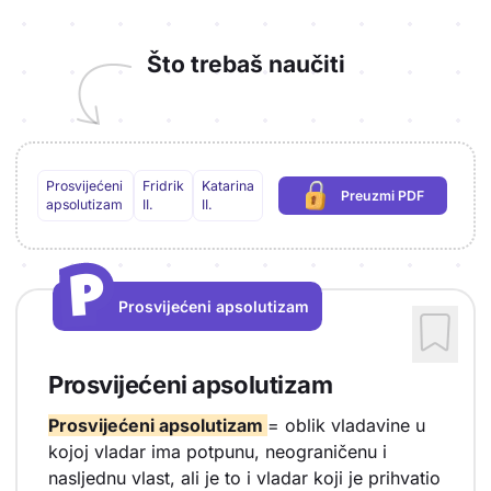
Što trebaš naučiti
Prosvijećeni
Fridrik
Katarina
Preuzmi PDF
(potrebna prijava)
apsolutizam
II.
II.
P
P
Prosvijećeni apsolutizam
Vrsta sadržaja: Prosvijećeni apsolutizam
Prosvijećeni apsolutizam
Prosvijećeni apsolutizam
= oblik vladavine u
kojoj vladar ima potpunu, neograničenu i
nasljednu vlast, ali je to i vladar koji je prihvatio