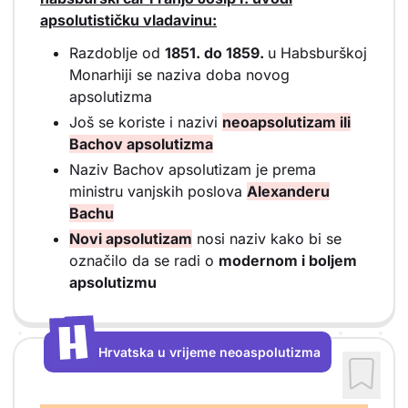
apsolutističku vladavinu:
Razdoblje od
1851. do 1859.
u Habsburškoj
Monarhiji se naziva doba novog
apsolutizma
Još se koriste i nazivi
neoapsolutizam ili
Bachov apsolutizma
Naziv Bachov apsolutizam je prema
ministru vanjskih poslova
Alexanderu
Bachu
Novi apsolutizam
nosi naziv kako bi se
označilo da se radi o
modernom i boljem
apsolutizmu
H
H
Hrvatska u vrijeme neoaspolutizma
Vrsta sadržaja: Hrvatska u vrijeme neoaspolutizma