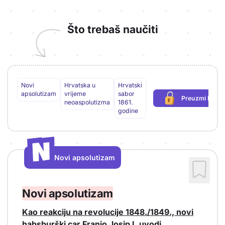
Što trebaš naučiti
Novi
Hrvatska u
Hrvatski
apsolutizam
vrijeme
sabor
Preuzmi PDF
(potrebna p
neoaspolutizma
1861.
godine
N
N
Novi apsolutizam
Vrsta sadržaja: Novi apsolutizam
Novi apsolutizam
Kao reakciju na revolucije 1848./1849., novi
habsburški car Franjo Josip I. uvodi