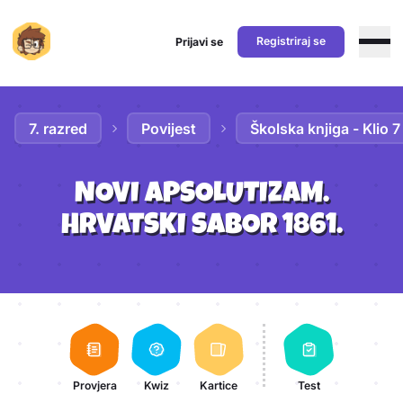
Registriraj se
Prijavi se
Preskoči na sadržaj
7. razred
Povijest
Školska knjiga - Klio 7
NOVI APSOLUTIZAM.
HRVATSKI SABOR 1861.
Aktivnosti lekcije
Provjera
Kwiz
Kartice
Test