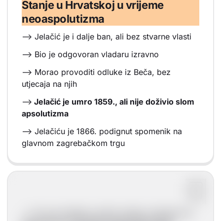
Stanje u Hrvatskoj u vrijeme
neoaspolutizma
--> Jelačić je i dalje ban, ali bez stvarne vlasti
--> Bio je odgovoran vladaru izravno
--> Morao provoditi odluke iz Beča, bez
utjecaja na njih
-->
Jelačić je umro 1859., ali nije doživio slom
apsolutizma
--> Jelačiću je 1866. podignut spomenik na
glavnom zagrebačkom trgu
--> Za provođenje carskih odluka zaduženi su