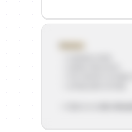
Plemstvo
posjeduju zemlju
plaćaju male poreze
žive raskošno na kraljev
primaju plaće od kralja
--> Dijele se na
više i niže p