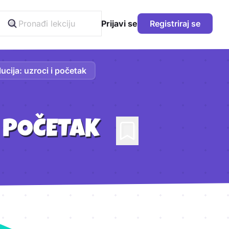
Prijavi se
Registriraj se
ucija: uzroci i početak
I POČETAK