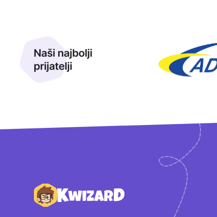
Sponzori
Naši najbolji prijatelji
Naši prijatelji
Podnožje