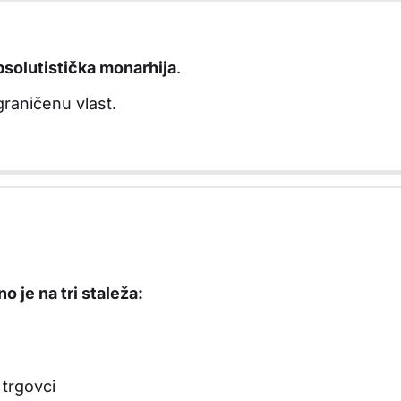
psolutistička monarhija
.
graničenu vlast.
 je na tri staleža:
 trgovci