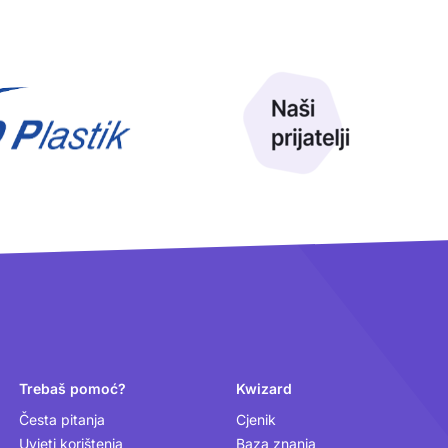
Trebaš pomoć?
Kwizard
Česta pitanja
Cjenik
Uvjeti korištenja
Baza znanja