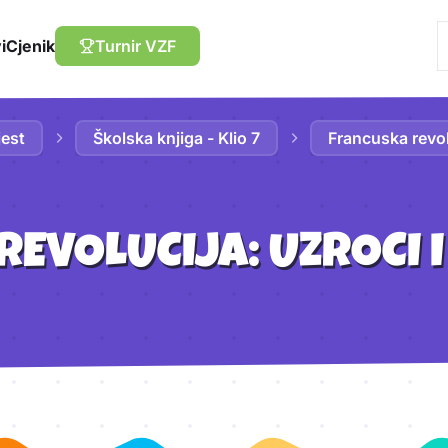
i
Cjenik
Turnir VZF
jest
Školska knjiga - Klio 7
Francuska revol
EVOLUCIJA: UZROCI 