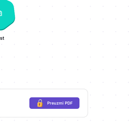
st
Preuzmi PDF
(potrebna prijava)