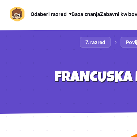
Odaberi razred
Baza znanja
Zabavni kwizov
Preskoči na sadržaj
7. razred
Povi
FRANCUSKA R
Aktivnosti lekcije