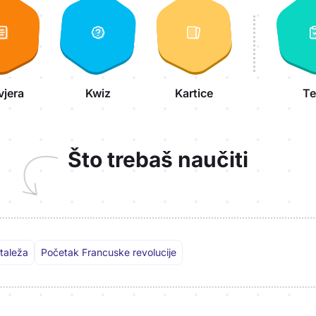
vjera
Kwiz
Kartice
Te
Što trebaš naučiti
taleža
Početak Francuske revolucije