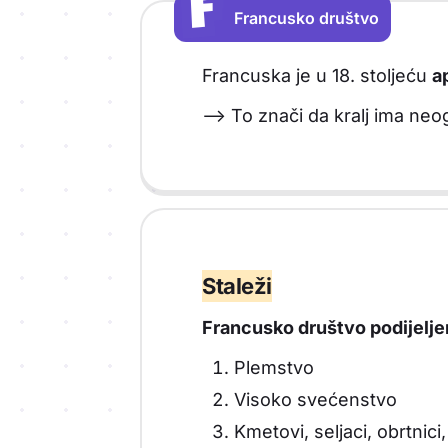
F
F
Francusko društvo
Vrsta sadržaja: Francusko društvo
Francuska je u 18. stoljeću
a
--> To znači da kralj ima neo
Staleži
Francusko društvo podijeljeno
Plemstvo
Visoko svećenstvo
Kmetovi, seljaci, obrtnici,