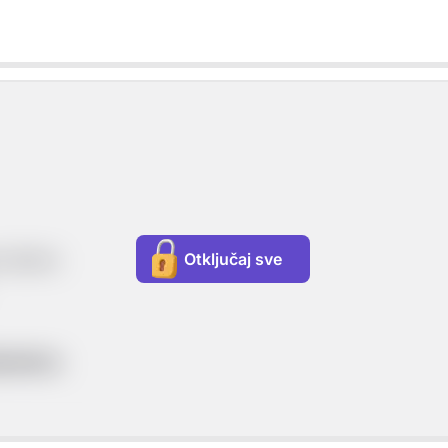
u dvoru
Otključaj sve
lemstvo
.