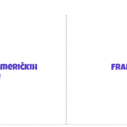
Američkih
Fra
u