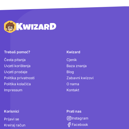
Podnožje
Trebaš pomoć?
Kwizard
Česta pitanja
Cjenik
Uvjeti korištenja
Baza znanja
Uvjeti prodaje
Blog
Politika privatnosti
Zabavni kwizovi
Politika kolačića
O nama
Impressum
Kontakt
Korisnici
Prati nas
Instagram
Prijavi se
Facebook
Kreiraj račun