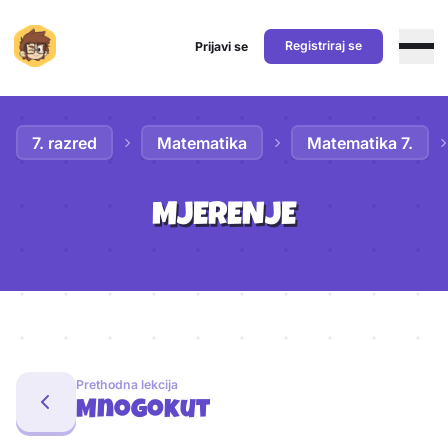
Registriraj se
Prijavi se
Preskoči na sadržaj
7. razred
Matematika
Matematika 7.
MJERENJE
Aktivnosti lekcije
Prethodna lekcija
Mnogokut