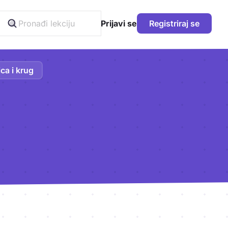
Prijavi se
Registriraj se
ca i krug