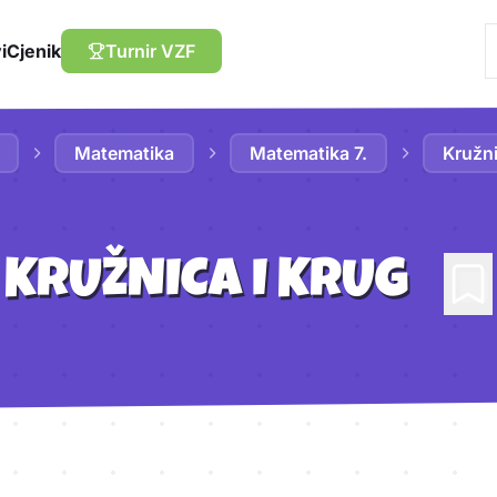
i
Cjenik
Turnir VZF
Matematika
Matematika 7.
Kružni
KRUŽNICA I KRUG