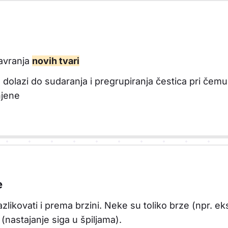
avranja
novih tvari
 dolazi do sudaranja i pregrupiranja čestica pri čemu 
njene
e
likovati i prema brzini. Neke su toliko brze (npr. e
a (nastajanje siga u špiljama).