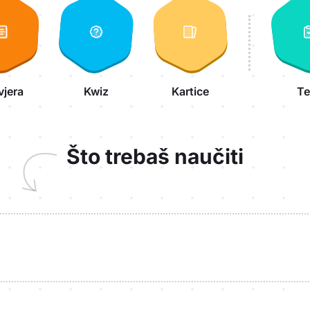
vjera
Kwiz
Kartice
Te
Što trebaš naučiti