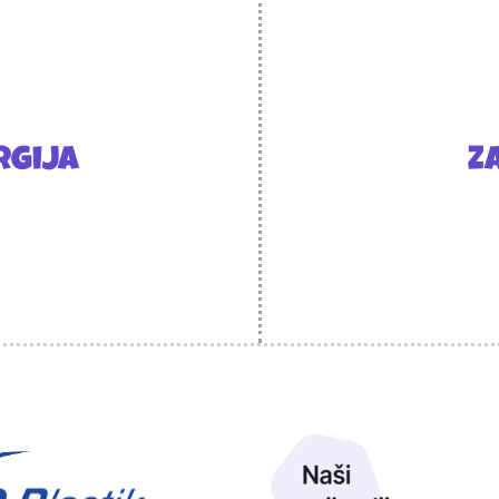
rgija
Z