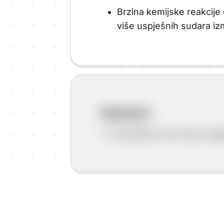
Brzina kemijske reakcije 
više uspješnih sudara iz
Reaktanti
.U reakcijama tvari koje reag