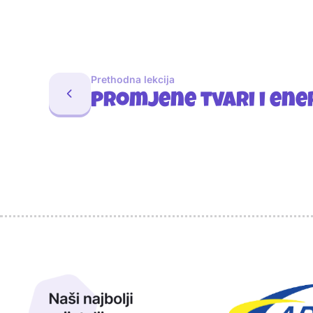
Prethodna lekcija
Promjene tvari i ene
Sponzori
Naši najbolji prijatelji
Naši prijatelji