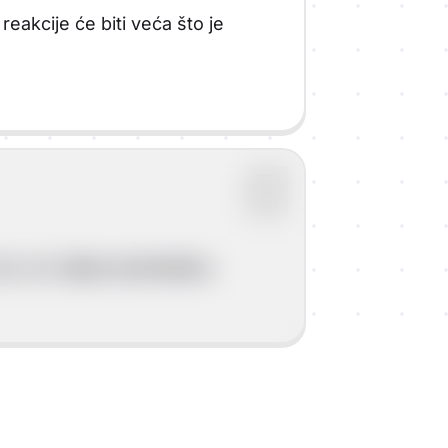
eakcije će biti veća što je
jek pišu
lijevo od strelice.