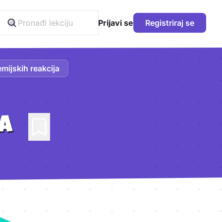
Prijavi se
Registriraj se
mijskih reakcija
JA