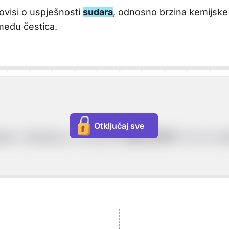
ovisi o uspješnosti
sudara
, odnosno brzina kemijske r
među čestica.
Otključaj sve
iraju i mijenjaju se, nazivamo
REAKTANTI
i oni se uvi