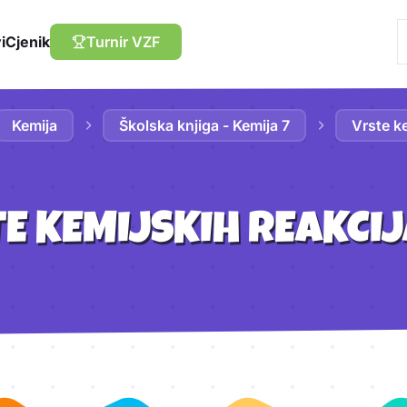
i
Cjenik
Turnir VZF
Kemija
Školska knjiga - Kemija 7
Vrste ke
E KEMIJSKIH REAKCI