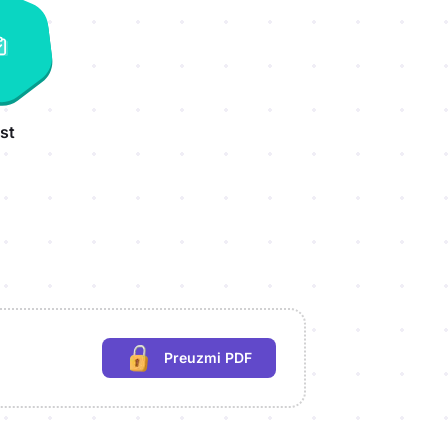
st
Preuzmi PDF
(potrebna prijava)