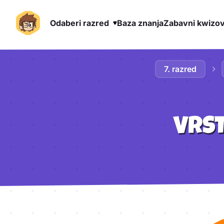
Odaberi razred
Baza znanja
Zabavni kwizov
Preskoči na sadržaj
7. razred
VRST
Aktivnosti lekcije