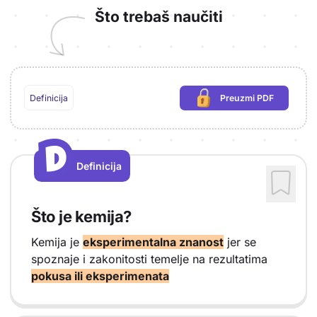
Što trebaš naučiti
Definicija
Preuzmi PDF
(potrebna prijava)
D
D
Definicija
Vrsta sadržaja: Definicija
Što je kemija?
Kemija je
eksperimentalna znanost
jer se
spoznaje i zakonitosti temelje na rezultatima
pokusa ili eksperimenata