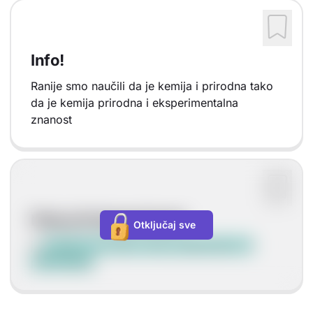
Info!
Ranije smo naučili da je kemija i prirodna tako
da je kemija prirodna i eksperimentalna
znanost
Pokus ili eksperiment
Otključaj sve
je
praktična provjera neke pretpostavke ili
predviđanja
.