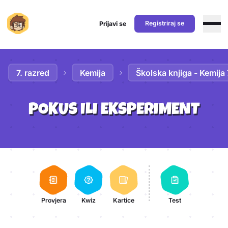
Registriraj se
Prijavi se
Preskoči na sadržaj
7. razred
Kemija
Školska knjiga - Kemija 
POKUS ILI EKSPERIMENT
Aktivnosti lekcije
Provjera
Kwiz
Kartice
Test