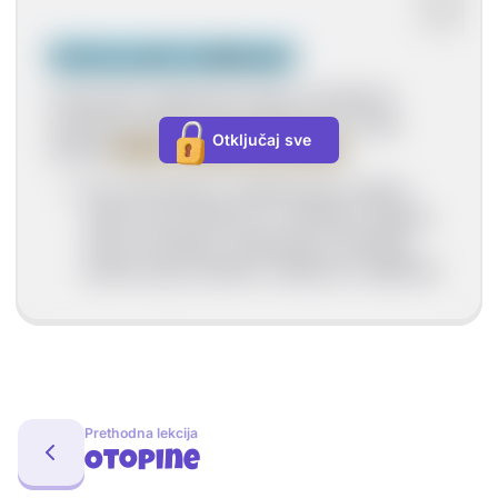
Univerzalni indikatori
Univerzalni indikatorski papir promjenom
različitog spektra boje pokazuje je li neka
Otključaj sve
otopina
kisela, lužnata ili neutralna
Na univerzalnom indikatorskom papiru
nalazi se pH ljestvica u različitom spektru
boja od kiselog, neutralnog ili lužnatog
prema kojoj možemo očitati pH vrijednost
Prethodna lekcija
Otopine