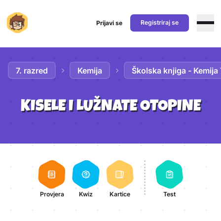
Registriraj se
Prijavi se
Preskoči na sadržaj
7. razred
Kemija
Školska knjiga - Kemija 
KISELE I LUŽNATE OTOPINE
Aktivnosti lekcije
Provjera
Kwiz
Kartice
Test