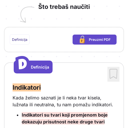
Što trebaš naučiti
Definicija
Preuzmi PDF
(potrebna prijava)
D
D
Definicija
Vrsta sadržaja: Definicija
Indikatori
Kada želimo saznati je li neka tvar kisela,
lužnata ili neutralna, tu nam pomažu indikatori.
Indikatori su tvari koji promjenom boje
dokazuju prisutnost neke druge tvari