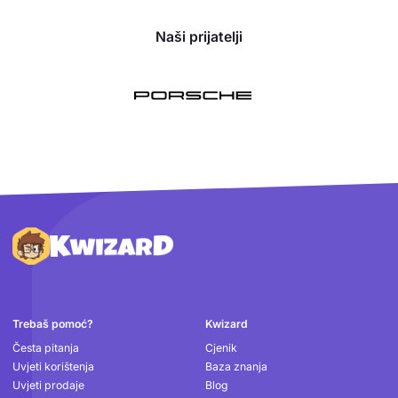
Naši prijatelji
Podnožje
Trebaš pomoć?
Kwizard
Česta pitanja
Cjenik
Uvjeti korištenja
Baza znanja
Uvjeti prodaje
Blog