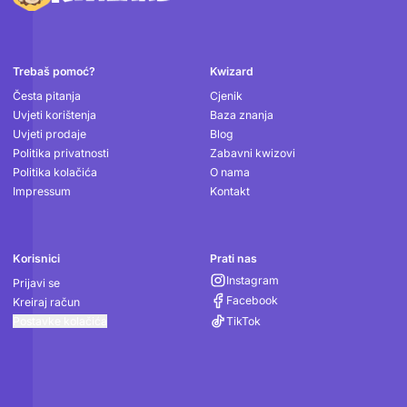
Podnožje
Trebaš pomoć?
Kwizard
Česta pitanja
Cjenik
Uvjeti korištenja
Baza znanja
Uvjeti prodaje
Blog
Politika privatnosti
Zabavni kwizovi
Politika kolačića
O nama
Impressum
Kontakt
Korisnici
Prati nas
Instagram
Prijavi se
Facebook
Kreiraj račun
Postavke kolačića
TikTok