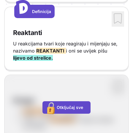
D
D
Definicija
Vrsta sadržaja: Definicija
Reaktanti
U reakcijama tvari koje reagiraju i mijenjaju se,
nazivamo
REAKTANTI
i oni se uvijek pišu
lijevo od strelice.
Primjer
Otključaj sve
H
(g) + Cl
(g)
-> 2HCl(g)
2
2
Vodik i klor
su reaktanti
i nalaze se lijevo
od strelice