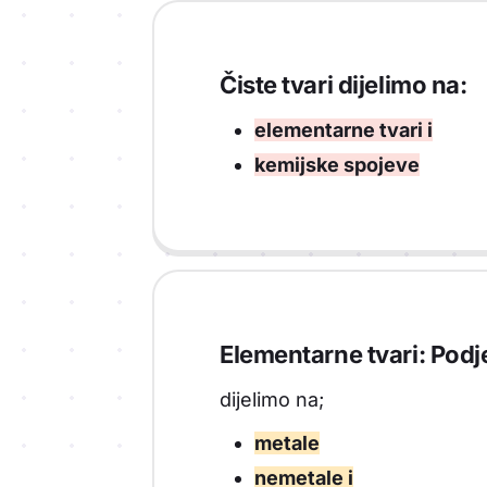
Čiste tvari dijelimo na:
elementarne tvari i
kemijske spojeve
Elementarne tvari: Podj
dijelimo na;
metale
nemetale i