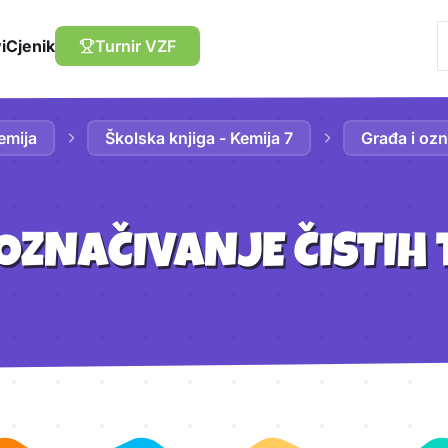
i
Cjenik
Turnir VZF
emija
Školska knjiga - Kemija 7
Građa i ozn
OZNAČIVANJE ČISTIH 