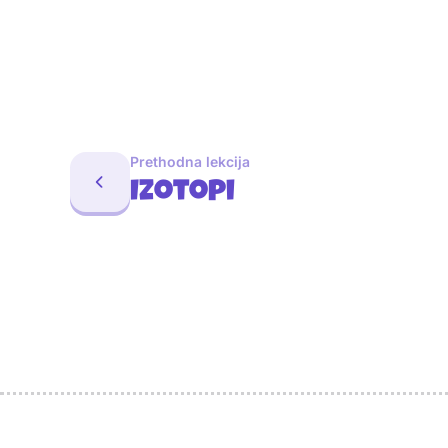
Prethodna lekcija
Izotopi
Sponzori