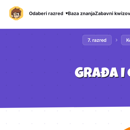
Odaberi razred
Baza znanja
Zabavni kwizov
Preskoči na sadržaj
7. razred
K
GRAĐA I 
Aktivnosti lekcije