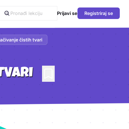
Prijavi se
Registriraj se
ačivanje čistih tvari
TVARI