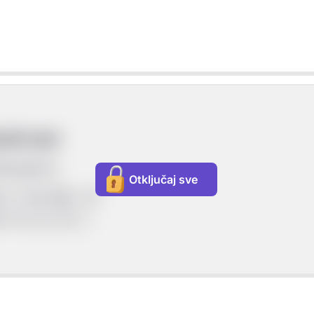
ih tvari
ikazujemo:
Otključaj sve
. C, Na, Mg...) ili
r. H
, O
, Cl
...)
2
2
2