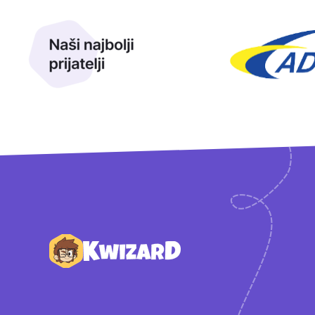
Naši najbolji prijatelji
Naši prijatelji
Podnožje