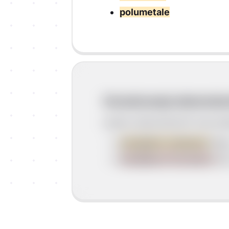
polumetale
Označavanje elementarn
sastav elementarnih tvari pr
kemijskim simbolom
(Npr
kemijskom formulom
(np