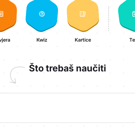
vjera
Kwiz
Kartice
Te
Što trebaš naučiti