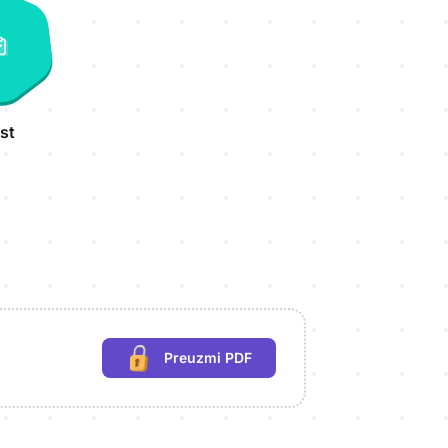
st
Preuzmi PDF
(potrebna prijava)