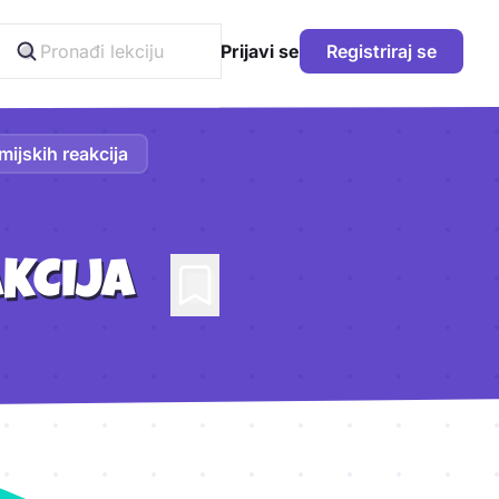
Prijavi se
Registriraj se
mijskih reakcija
AKCIJA