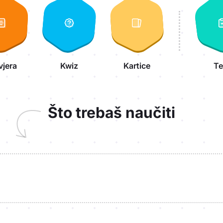
vjera
Kwiz
Kartice
Te
Što trebaš naučiti