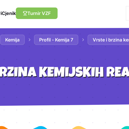
i
Cjenik
Turnir VZF
Kemija
Profil - Kemija 7
Vrste i brzina ke
BRZINA KEMIJSKIH RE