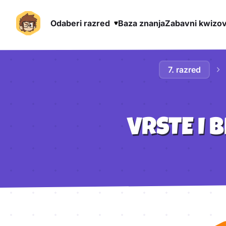
Odaberi razred
Baza znanja
Zabavni kwizov
Preskoči na sadržaj
7. razred
VRSTE I 
Aktivnosti lekcije