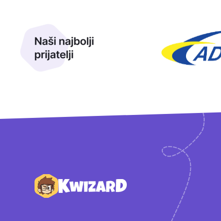
Naši najbolji prijatelji
Naši prijatelji
Podnožje