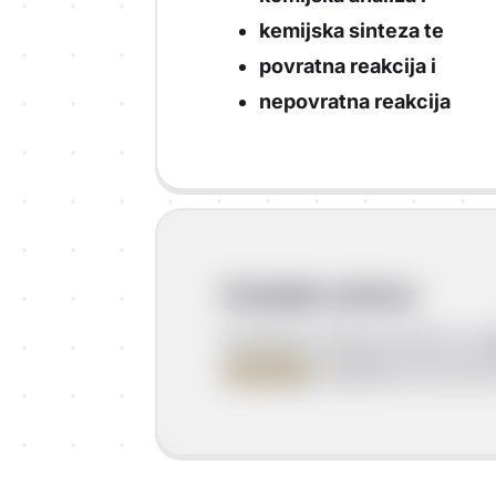
kemijska sinteza te
povratna reakcija i
nepovratna reakcija
Kemijska sinteza
Kemijska sinteza (izravno spa
složenije
(najčešće ima dva il