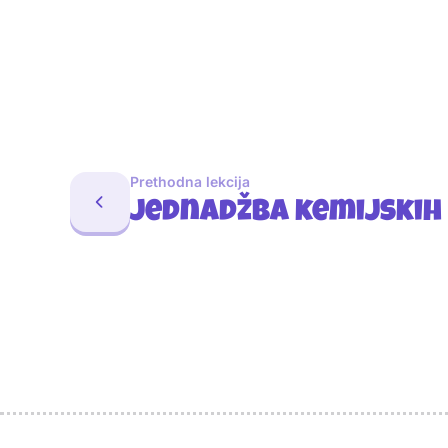
Prethodna lekcija
Jednadžba kemijskih 
Sponzori