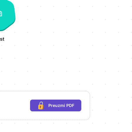
st
Preuzmi PDF
(potrebna prijava)