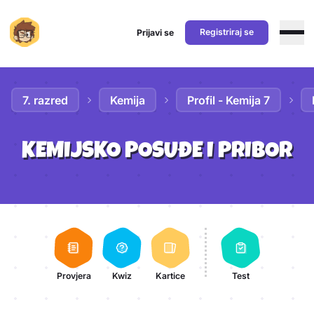
Registriraj se
Prijavi se
Preskoči na sadržaj
7. razred
Kemija
Profil - Kemija 7
KEMIJSKO POSUĐE I PRIBOR
Aktivnosti lekcije
Provjera
Kwiz
Kartice
Test