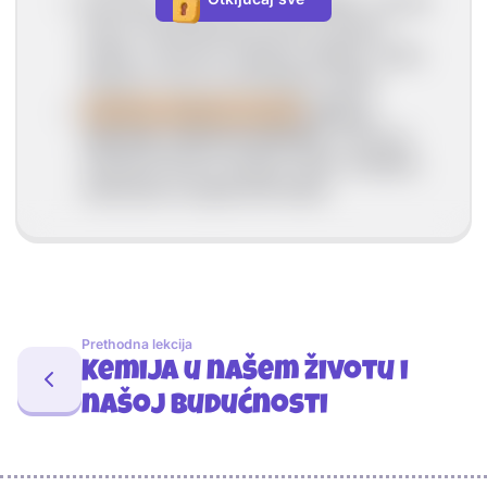
Epruveta, čaša, tikvice s okruglim i ravnim
dnom, Erlenmeyerova tikvica, lijevak,
hladilo, menzura, Petrijeva zdjelica, satno
stakalce, boca za kemikalije, pipeta
Odmjerno stakleno posuđe
služi za
mjerenje volumena tekućine
: menzura,
odmjerna tikvica, pipeta, bireta, kapaljka,
injekcijska brizgalica/štrcaljka
Prethodna lekcija
Kemija u našem životu i
našoj budućnosti