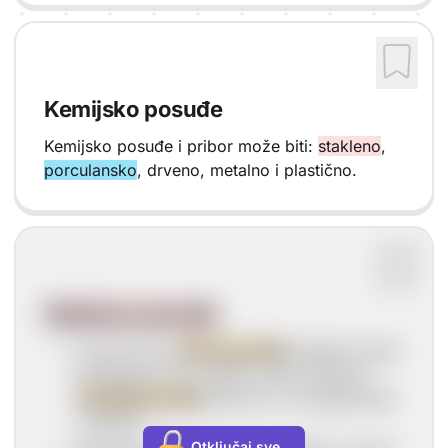
Kemijsko posuđe
Kemijsko posuđe i pribor može biti:
stakleno
,
porculansko
, drveno, metalno i plastično.
Stakleno posuđe
može biti od
običnog stakla
(uslijed visoke
temperature ovo staklo može puknuti) i
kemijskog stakla
(otporno na zagrijavanje
i toplinu)
Otključaj sve