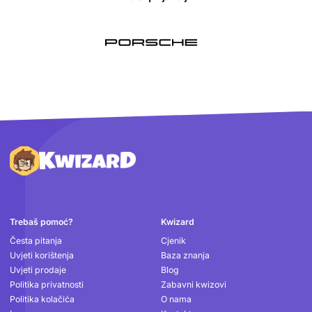
Podnožje
Trebaš pomoć?
Kwizard
Česta pitanja
Cjenik
Uvjeti korištenja
Baza znanja
Uvjeti prodaje
Blog
Politika privatnosti
Zabavni kwizovi
Politika kolačića
O nama