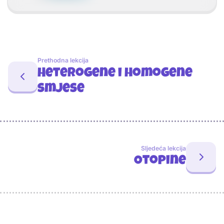
Prethodna lekcija
Heterogene i homogene
smjese
Sljedeća lekcija
Otopine
Sponzori