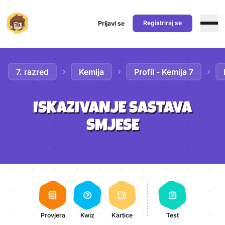
Registriraj se
Prijavi se
Preskoči na sadržaj
7. razred
Kemija
Profil - Kemija 7
ISKAZIVANJE SASTAVA
SMJESE
Aktivnosti lekcije
Provjera
Kwiz
Kartice
Test