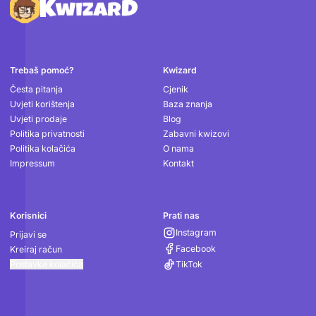
Podnožje
Trebaš pomoć?
Kwizard
Česta pitanja
Cjenik
Uvjeti korištenja
Baza znanja
Uvjeti prodaje
Blog
Politika privatnosti
Zabavni kwizovi
Politika kolačića
O nama
Impressum
Kontakt
Korisnici
Prati nas
Instagram
Prijavi se
Facebook
Kreiraj račun
Postavke kolačića
TikTok