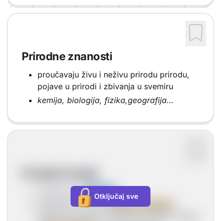
Prirodne znanosti
proučavaju živu i neživu prirodu prirodu,
pojave u prirodi i zbivanja u svemiru
kemija, biologija, fizika,geografija…
Povijest kemije
razvila se iz
alkemije
Otključaj sve
alkemičari su tražili
kamen mudraca
(pomoću kojeg bi metale pretvarali u zlato)