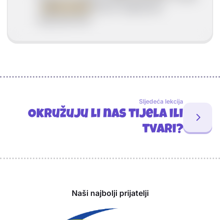
i
eliksir života
(koji bi osiguravao
dugovječnost)
Sljedeća lekcija
Okružuju li nas tijela ili
tvari?
Sponzori
Naši najbolji prijatelji