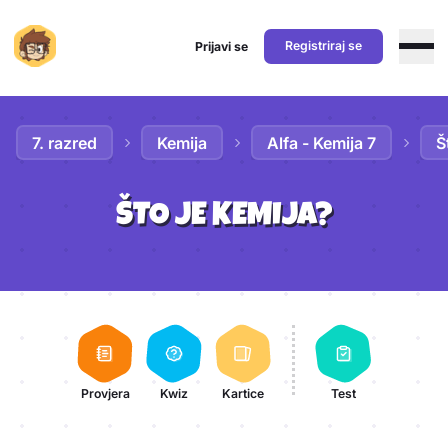
Registriraj se
Prijavi se
Preskoči na sadržaj
7. razred
Kemija
Alfa - Kemija 7
Š
ŠTO JE KEMIJA?
Aktivnosti lekcije
Provjera
Kwiz
Kartice
Test