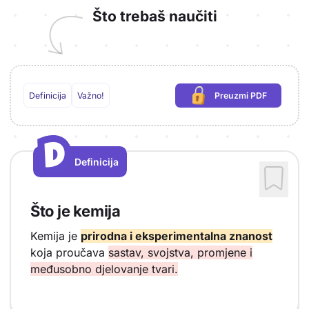
Što trebaš naučiti
Definicija
Važno!
Preuzmi PDF
(potrebna prijava)
D
D
Definicija
Vrsta sadržaja: Definicija
Što je kemija
Kemija je
prirodna i eksperimentalna znanost
koja proučava
sastav, svojstva, promjene i
međusobno djelovanje tvari.