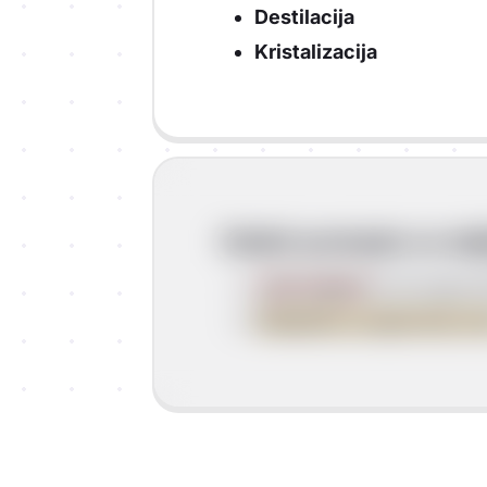
Destilacija
Kristalizacija
Odabir postupka za odjel
vrsti smjese
(homogena/
fizikalnim svojstvima tva