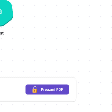
st
Preuzmi PDF
(potrebna prijava)