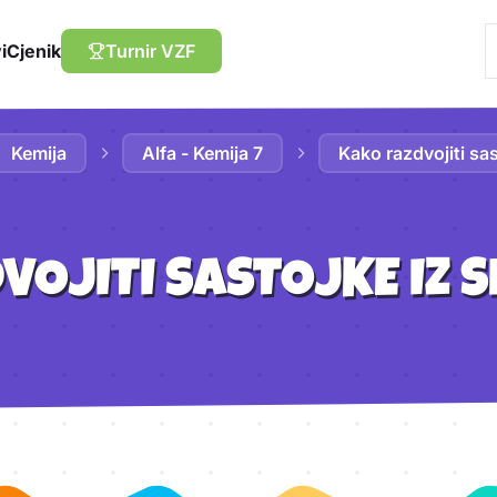
i
Cjenik
Turnir VZF
Kemija
Alfa - Kemija 7
Kako razdvojiti sa
VOJITI SASTOJKE IZ 