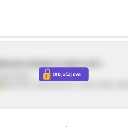
jivanje sastojaka iz smjesa ovisi o
Otključaj sve
heterogena)
ri
koje želimo odijeliti (gustoća, vrelište, talište, toplji