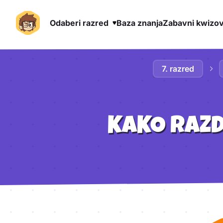
Odaberi razred
Baza znanja
Zabavni kwizov
Preskoči na sadržaj
7. razred
KAKO RAZD
Aktivnosti lekcije