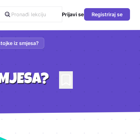
Prijavi se
Registriraj se
stojke iz smjesa?
SMJESA?