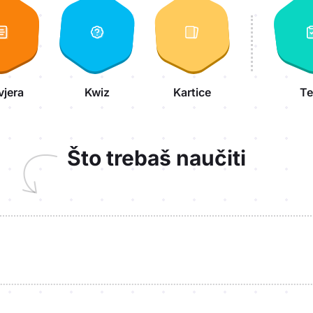
vjera
Kwiz
Kartice
Te
Što trebaš naučiti