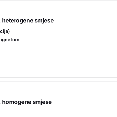
iz heterogene smjese
cija)
magnetom
 iz homogene smjese