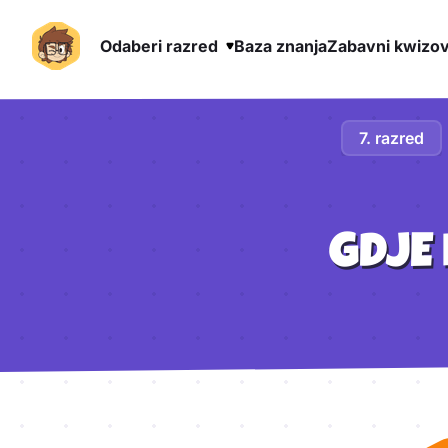
Odaberi razred
Baza znanja
Zabavni kwizov
Preskoči na sadržaj
7. razred
GDJE 
Aktivnosti lekcije