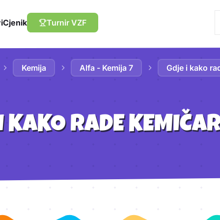
i
Cjenik
Turnir VZF
Kemija
Alfa - Kemija 7
Gdje i kako ra
I KAKO RADE KEMIČAR