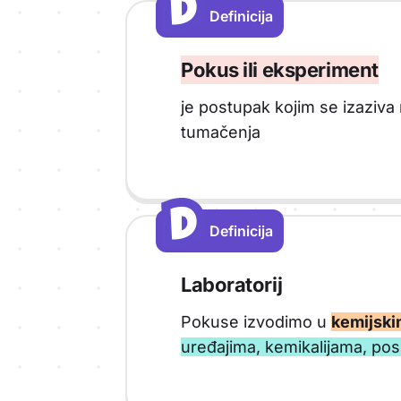
D
D
Definicija
Vrsta sadržaja: Definicija
Pokus ili eksperiment
je postupak kojim se izaziva 
tumačenja
D
D
Definicija
Vrsta sadržaja: Definicija
Laboratorij
Pokuse izvodimo u
kemijski
uređajima, kemikalijama, po