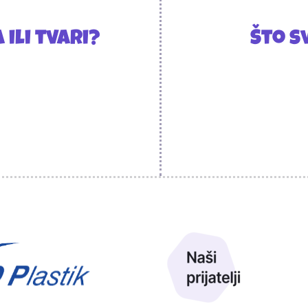
 ili tvari?
Što s