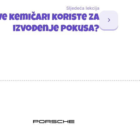
Sljedeća lekcija
ve kemičari koriste za
izvođenje pokusa?