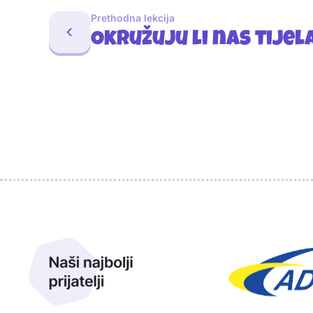
Prethodna lekcija
Okružuju li nas tijela
Sponzori
Naši najbolji prijatelji
Naši prijatelji