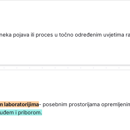
neka pojava ili proces u točno određenim uvjetima rad
m laboratorijima
- posebnim prostorijama opremljeni
suđem i priborom.