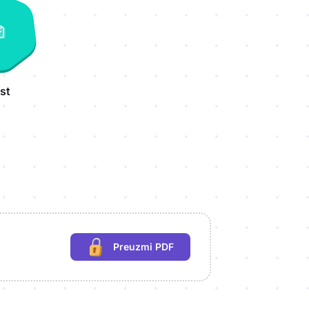
st
Preuzmi PDF
(potrebna prijava)