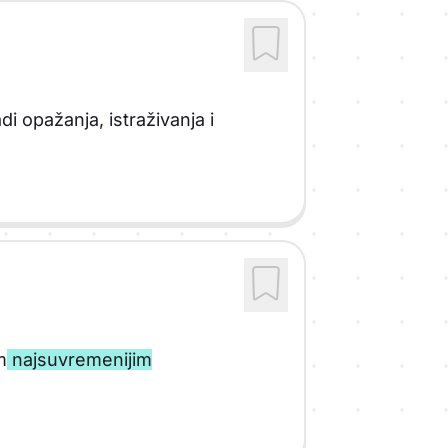
i opažanja, istraživanja i
m
najsuvremenijim