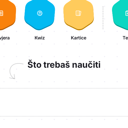
vjera
Kwiz
Kartice
Te
Što trebaš naučiti