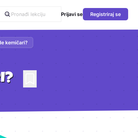
Prijavi se
Registriraj se
de kemičari?
I?