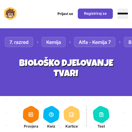
Registriraj se
Prijavi se
Preskoči na sadržaj
7. razred
Kemija
Alfa - Kemija 7
B
BIOLOŠKO DJELOVANJE
TVARI
Aktivnosti lekcije
Provjera
Kwiz
Kartice
Test