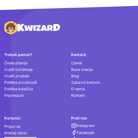
Podnožje
Trebaš pomoć?
Kwizard
Česta pitanja
Cjenik
Uvjeti korištenja
Baza znanja
Uvjeti prodaje
Blog
Politika privatnosti
Zabavni kwizovi
Politika kolačića
O nama
Impressum
Kontakt
Korisnici
Prati nas
Instagram
Prijavi se
Facebook
Kreiraj račun