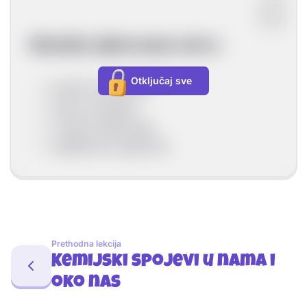
Biološko djelovanje ovisi o:
Otključaj sve
količini tvari (dozi),
načinu unošenja,
vremenu djelovanja,
osjetljivosti organizma.
Prethodna lekcija
Kemijski spojevi u nama i
oko nas