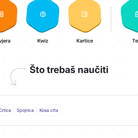
vjera
Kwiz
Kartice
Te
Što trebaš naučiti
Crtica
Spojnica
Kosa crta