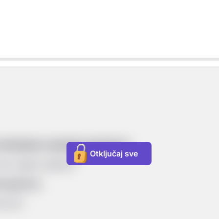
nabrajanje unaprijed najavljeno.
Otključaj sve
uh, jogurt, jabuke.
om govoru.
 kruh“.