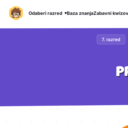
Odaberi razred
Baza znanja
Zabavni kwizov
Preskoči na sadržaj
7. razred
P
Aktivnosti lekcije