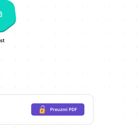
st
Preuzmi PDF
(potrebna prijava)