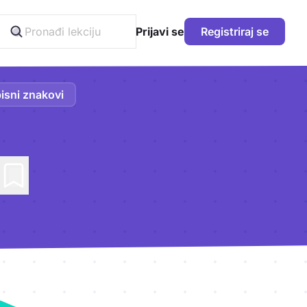
Prijavi se
Registriraj se
isni znakovi