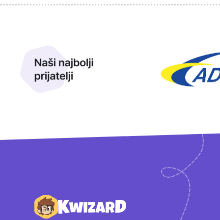
Sponzori
Naši najbolji prijatelji
Naši prijatelji
Podnožje