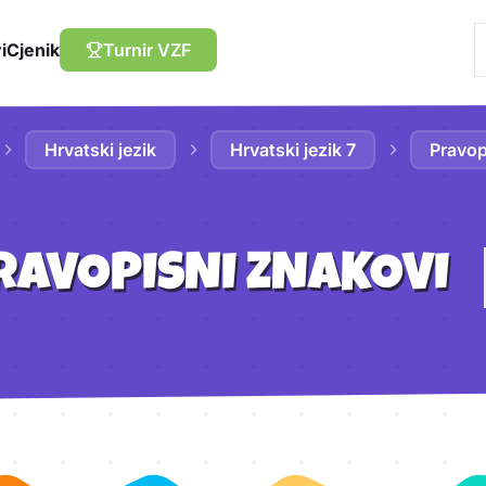
i
Cjenik
Turnir VZF
Hrvatski jezik
Hrvatski jezik 7
Pravop
RAVOPISNI ZNAKOVI