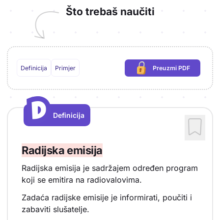
Što trebaš naučiti
Definicija
Primjer
Preuzmi PDF
(potrebna prijava)
D
D
Definicija
Vrsta sadržaja: Definicija
Radijska emisija
Radijska emisija je sadržajem određen program
koji se emitira na radiovalovima.
Zadaća radijske emisije je informirati, poučiti i
zabaviti slušatelje.