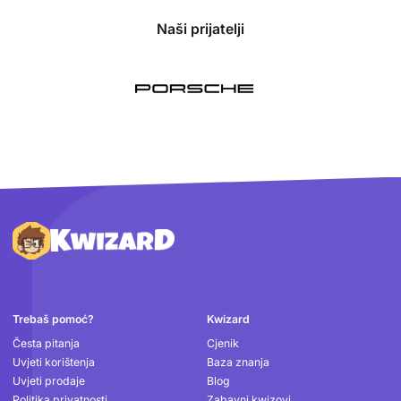
Naši prijatelji
Podnožje
Trebaš pomoć?
Kwizard
Česta pitanja
Cjenik
Uvjeti korištenja
Baza znanja
Uvjeti prodaje
Blog
Politika privatnosti
Zabavni kwizovi