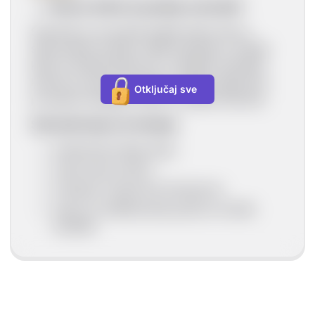
-->
Kako je došlo do gradnje suhozida?
Suhozidi su se počeli graditi nakon što je
stanovništvo počelo vaditi kamenje iz zemlje
kako bi dobili plodno tlo. Izvađeno kamenje
krenuli su suhom gradnjom slagati uglavnom
Otključaj sve
po granici posjeda i tako su nastali suhozidi.
Suhozidi imaju niz funkcija:
sprječavaju bijeg stoke
usporavaju požare
smanjuju mogućnost klizanja tla
služe za obilježavanje granica između
posjeda