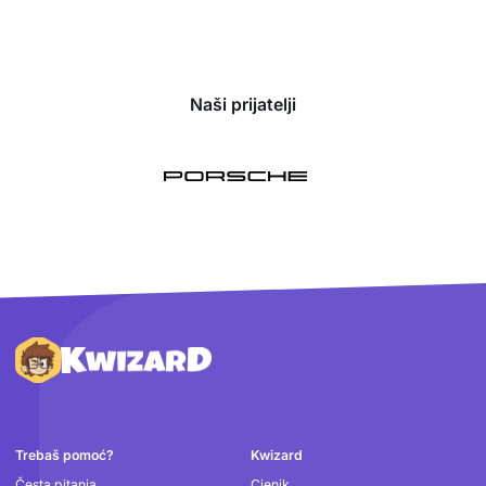
Naši prijatelji
Podnožje
Trebaš pomoć?
Kwizard
Česta pitanja
Cjenik