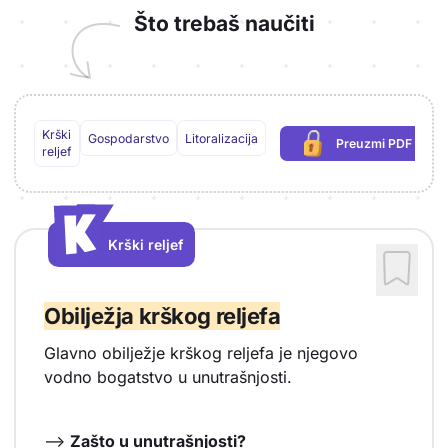
Što trebaš naučiti
Krški
Gospodarstvo
Litoralizacija
Preuzmi PDF
(potrebna prija
reljef
K
K
Krški reljef
Vrsta sadržaja: Krški reljef
Obilježja krškog reljefa
Glavno obilježje krškog reljefa je njegovo
vodno bogatstvo u unutrašnjosti.
-->
Zašto u unutrašnjosti?