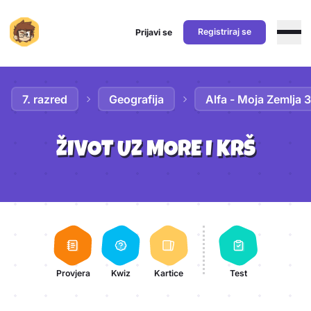
Registriraj se
Prijavi se
Preskoči na sadržaj
7. razred
Geografija
Alfa - Moja Zemlja 3
ŽIVOT UZ MORE I KRŠ
Aktivnosti lekcije
Provjera
Kwiz
Kartice
Test