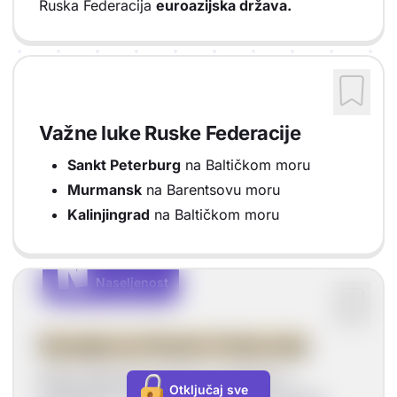
Ruska Federacija
euroazijska država.
Važne luke Ruske Federacije
Sankt Peterburg
na Baltičkom moru
Murmansk
na Barentsovu moru
Kalinjingrad
na Baltičkom moru
N
N
Naseljenost
Vrsta sadržaja: Naseljenost
Naseljenost Ruske Federacije
Ruska Federacija gušće je naseljena u
Otključaj sve