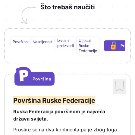
Što trebaš naučiti
Izvozni
Utjecaj
Površina
Naseljenost
proizvodi
Ruske
Preuzm
(pot
Federacije
P
P
Površina
Vrsta sadržaja: Površina
Površina Ruske Federacije
Ruska Federacija površinom je najveća
država svijeta.
Prostire se na dva kontinenta pa je zbog toga