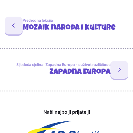
Prethodna lekcija
Mozaik naroda i kulture
Sljedeća cjelina:
Zapadna Europa - suživot različitosti
Zapadna Europa
Sponzori
Naši najbolji prijatelji