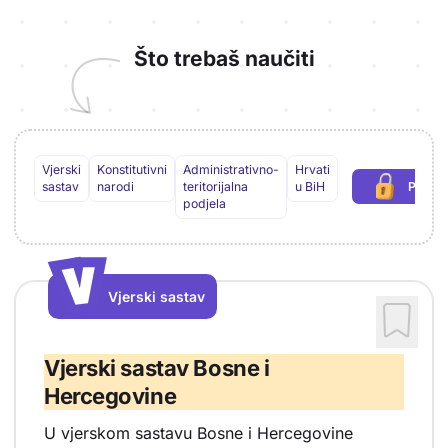
Što trebaš naučiti
Vjerski
Konstitutivni
Administrativno-
Hrvati
sastav
narodi
teritorijalna
u BiH
Preuz
(po
podjela
V
V
Vjerski sastav
Vrsta sadržaja: Vjerski sastav
Vjerski sastav Bosne i
Hercegovine
U vjerskom sastavu Bosne i Hercegovine