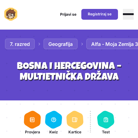
Registriraj se
Prijavi se
Preskoči na sadržaj
7. razred
Geografija
Alfa - Moja Zemlja 3
BOSNA I HERCEGOVINA –
MULTIETNIČKA DRŽAVA
Aktivnosti lekcije
Provjera
Kwiz
Kartice
Test