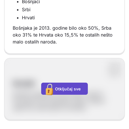
Bošnjaci
Srbi
Hrvati
Bošnjaka je 2013. godine bilo oko 50%, Srba
oko 31% te Hrvata oko 15,5% te ostalih nešto
malo ostalih naroda.
Sevdah
Otključaj sve
Sevdah je glazbeni izričaj nastao u Bosni i
Hercegovini pod utjecajem islama. Pjesme
uglavnom prate ljubavnu tematiku.