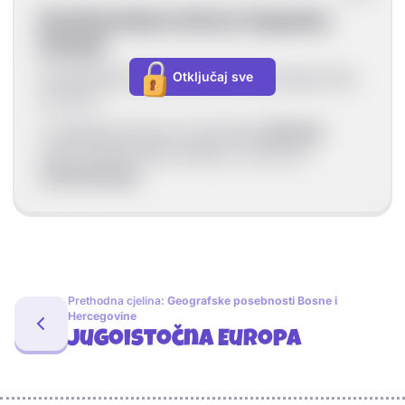
Kontinentalne države Zapadne
Europe
Kontinentalne države su one koje nemaju izlaz
Otključaj sve
na more.
U Zapadnoj Europi ne računajući
Monako
samo je jedna takva država, a radi se o
Luksemburgu
.
Prethodna cjelina:
Geografske posebnosti Bosne i
Hercegovine
Jugoistočna Europa