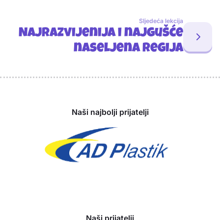
Sljedeća lekcija
Najrazvijenija i najgušće
naseljena regija
Sponzori
Naši najbolji prijatelji
Naši prijatelji