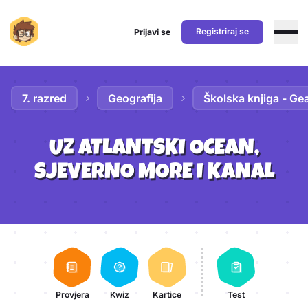
Registriraj se
Prijavi se
Preskoči na sadržaj
7. razred
Geografija
Školska knjiga - Ge
UZ ATLANTSKI OCEAN,
SJEVERNO MORE I KANAL
Aktivnosti lekcije
Provjera
Kwiz
Kartice
Test