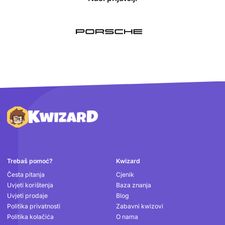
Podnožje
Trebaš pomoć?
Kwizard
Česta pitanja
Cjenik
Uvjeti korištenja
Baza znanja
Uvjeti prodaje
Blog
Politika privatnosti
Zabavni kwizovi
Politika kolačića
O nama