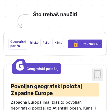
Što trebaš naučiti
Geografski
Rijeke
Reljef
Klima
Preuzmi PDF
(potrebna prijav
položaj
G
G
Geografski položaj
Vrsta sadržaja: Geografski položaj
Povoljan geografski položaj
Zapadne Europe
Zapadna Europa ima izrazito povoljan
geografski položaj uz Atlantski ocean, Kanal i