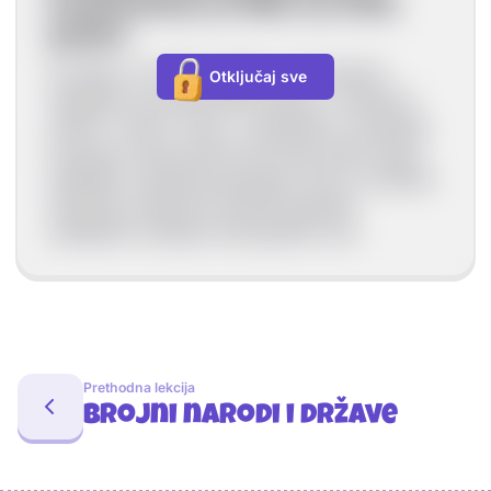
kontinentima od 1950. do 2018.
godine
Od 1950. do 2018. godine, svi kontinenti
Otključaj sve
zabilježili su porast stanovništva, s najvećim
rastom u Africi i Aziji., a najmanjim u Australiji.
Europa je imala sporiji rast zbog niskih stopa
nataliteta i starenja populacije, dok su Latinska
Amerika te Sjeverna Amerika također
zabilježile značajan demografski rast.
Prethodna lekcija
Brojni narodi i države