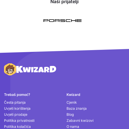
Naši prijatelji
Podnožje
Trebaš pomoć?
Kwizard
Česta pitanja
Cjenik
Uvjeti korištenja
Baza znanja
Uvjeti prodaje
Blog
Politika privatnosti
Zabavni kwizovi
Politika kolačića
O nama