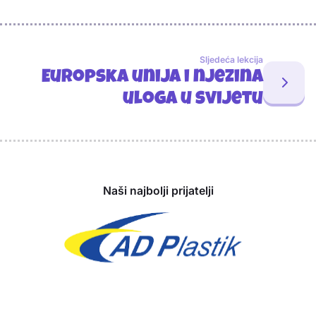
Sljedeća lekcija
Europska unija i njezina
uloga u svijetu
Sponzori
Naši najbolji prijatelji