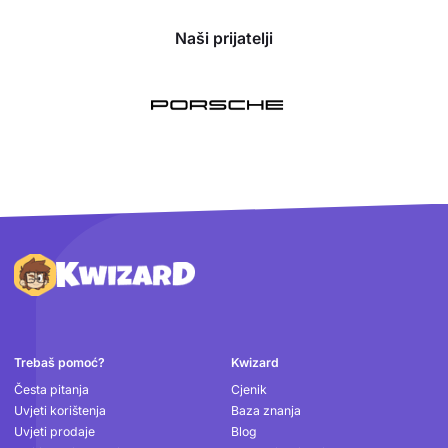
Naši prijatelji
Podnožje
Trebaš pomoć?
Kwizard
Česta pitanja
Cjenik
Uvjeti korištenja
Baza znanja
Uvjeti prodaje
Blog