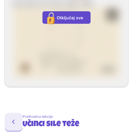
Na primjer kod kocke, kugle, valjka.
Otključaj sve
Prethodna lekcija
Učinci sile teže