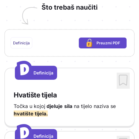
Što trebaš naučiti
Definicija
Preuzmi PDF
(potrebna prijava)
D
D
Definicija
Vrsta sadržaja: Definicija
Hvatište tijela
Točka u kojoj
djeluje
sila
na tijelo naziva se
hvatište tijela.
D
D
Definicija