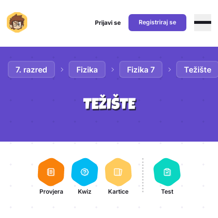
Registriraj se
Prijavi se
Preskoči na sadržaj
7. razred
Fizika
Fizika 7
Težište
TEŽIŠTE
Aktivnosti lekcije
Provjera
Kwiz
Kartice
Test