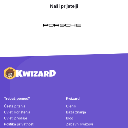
Naši prijatelji
Podnožje
Trebaš pomoć?
Kwizard
Česta pitanja
Cjenik
Uvjeti korištenja
Baza znanja
Uvjeti prodaje
Blog
Politika privatnosti
Zabavni kwizovi