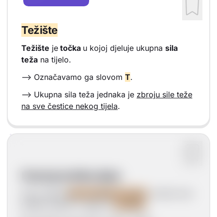
Vrsta sadržaja: Definicija
Težište
Težište
je
točka
u kojoj djeluje ukupna
sila
teža
na tijelo.
--> Označavamo ga slovom
T
.
--> Ukupna sila teža jednaka je
zbroju sile teže
na sve čestice nekog tijela
.
Položaj težišta tijela
Ako je tijelo
geometrijski pravilno
, onda će se
težište nalaziti u njegovu
središtu
.