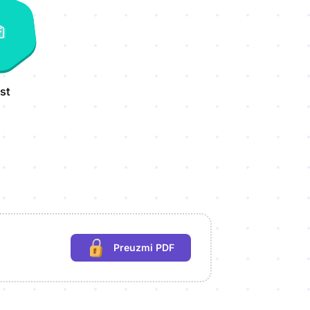
st
Preuzmi PDF
(potrebna prijava)