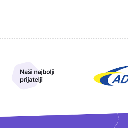
Sponzori
Naši najbolji prijatelji
Naši prijatelji