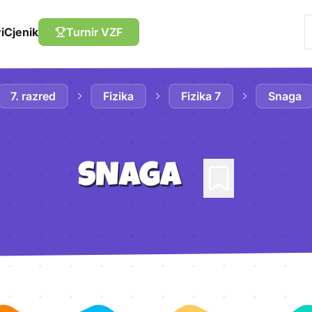
i
Cjenik
Turnir VZF
7. razred
Fizika
Fizika 7
Snaga
SNAGA