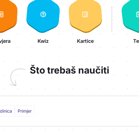
vjera
Kwiz
Kartice
Te
Što trebaš naučiti
dinica
Primjer