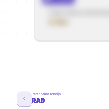
Vrsta sadržaja: Formula
Snagu možemo izračunati kao
P
=
W / t
Prethodna lekcija
Rad