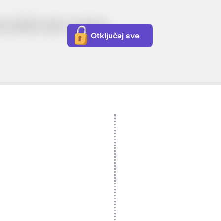
 količnik rada i vremena:
Otključaj sve