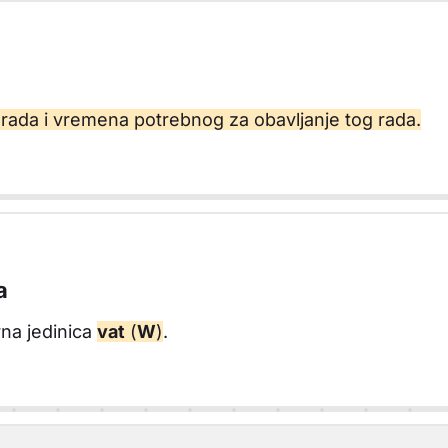
 rada i vremena potrebnog za obavljanje tog rada.
a
rna jedinica
vat
(
W
)
.