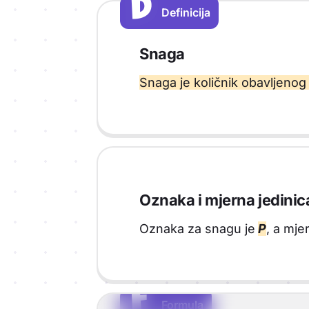
D
D
Definicija
Vrsta sadržaja: Definicija
Snaga
Snaga je količnik obavljenog
Oznaka i mjerna jedinic
Oznaka za snagu je
P
, a mje
F
F
Formula