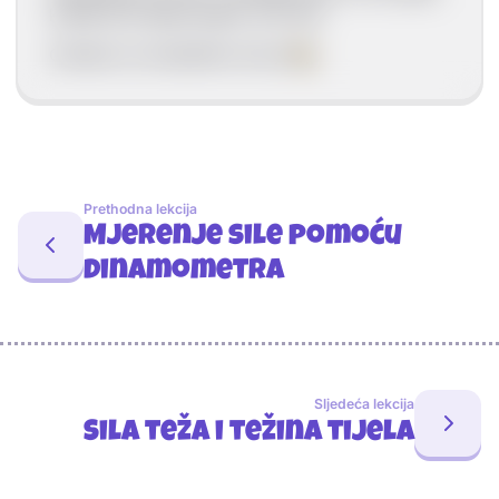
kretati pod djelovanjem svih sila.
Oznaka za rezultantnu silu je
F
.
R
Prethodna lekcija
Mjerenje sile pomoću
dinamometra
Sljedeća lekcija
Sila teža i težina tijela