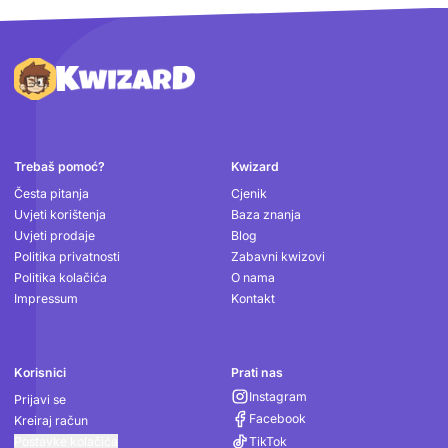
Podnožje
Trebaš pomoć?
Kwizard
Česta pitanja
Cjenik
Uvjeti korištenja
Baza znanja
Uvjeti prodaje
Blog
Politika privatnosti
Zabavni kwizovi
Politika kolačića
O nama
Impressum
Kontakt
Korisnici
Prati nas
Instagram
Prijavi se
Facebook
Kreiraj račun
Postavke kolačića
TikTok