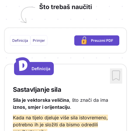
Što trebaš naučiti
Definicija
Primjer
Preuzmi PDF
(potrebna prijava)
D
D
Definicija
Vrsta sadržaja: Definicija
Sastavljanje sila
Sila je vektorska veličina
, što znači da ima
iznos, smjer i orijentaciju
.
Kada na tijelo djeluje više sila istovremeno,
potrebno ih je složiti da bismo odredili