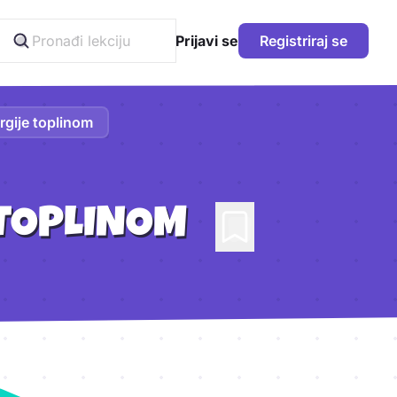
Prijavi se
Registriraj se
rgije toplinom
 TOPLINOM