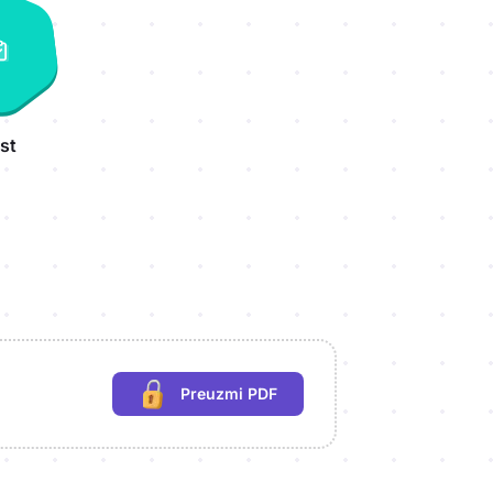
st
Preuzmi PDF
(potrebna prijava)