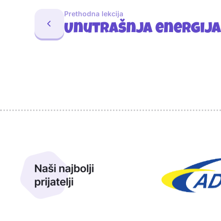
Prethodna lekcija
Unutrašnja energija
Sponzori
Naši najbolji prijatelji
Naši prijatelji