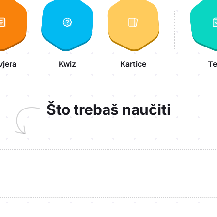
vjera
Kwiz
Kartice
Te
Što trebaš naučiti