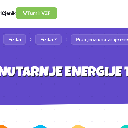
i
Cjenik
Turnir VZF
Fizika
Fizika 7
Promjena unutarnje ene
NUTARNJE ENERGIJE