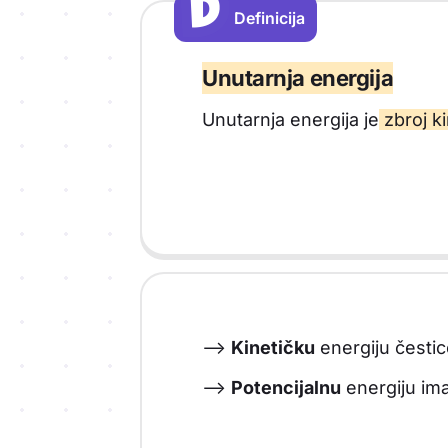
D
D
Definicija
Vrsta sadržaja: Definicija
Unutarnja energija
Unutarnja energija je
zbroj ki
-->
Kinetičku
energiju čestic
-->
Potencijalnu
energiju im