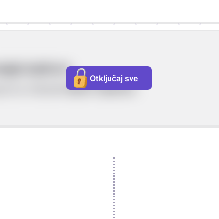
rgije toplinom
Otključaj sve
uće je mijenjati
radom i toplinom.