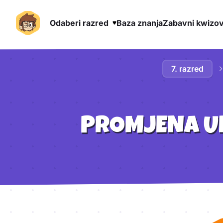
Odaberi razred
Baza znanja
Zabavni kwizov
Preskoči na sadržaj
7. razred
PROMJENA U
Aktivnosti lekcije