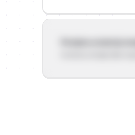
Promjena unutarnje ene
Unutarnju energiju tijela mog