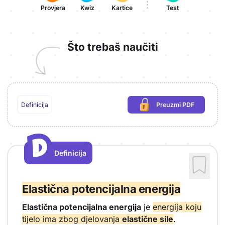
Provjera
Kwiz
Kartice
Test
Što trebaš naučiti
Definicija
Preuzmi PDF
(potrebna prijava)
D
D
Definicija
Vrsta sadržaja: Definicija
Elastična potencijalna energija
Elastična potencijalna energija
je
energija koju
tijelo ima zbog djelovanja
elastične sile
.