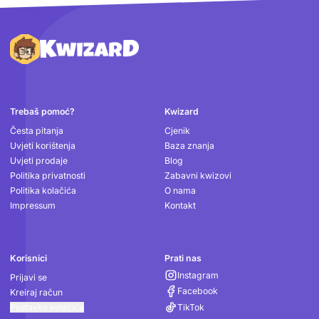
Podnožje
Trebaš pomoć?
Kwizard
Česta pitanja
Cjenik
Uvjeti korištenja
Baza znanja
Uvjeti prodaje
Blog
Politika privatnosti
Zabavni kwizovi
Politika kolačića
O nama
Impressum
Kontakt
Korisnici
Prati nas
Instagram
Prijavi se
Facebook
Kreiraj račun
Postavke kolačića
TikTok