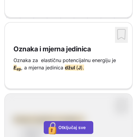
Oznaka i mjerna jedinica
Oznaka za elastičnu potencijalnu energiju je
E
, a mjerna jedinica
džul
(
J
).
e
p
Primjeri elastične energije su:
Otključaj sve
napeti luk