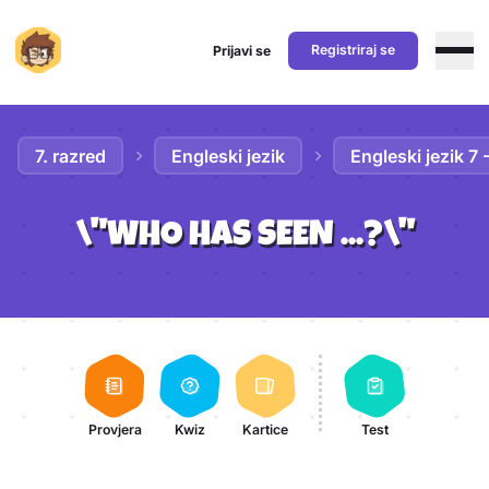
Registriraj se
Prijavi se
Preskoči na sadržaj
7. razred
Engleski jezik
Engleski jezik 7
\"WHO HAS SEEN ...?\"
Aktivnosti lekcije
Provjera
Kwiz
Kartice
Test