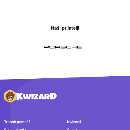
Naši prijatelji
Podnožje
Trebaš pomoć?
Kwizard
Česta pitanja
Cjenik