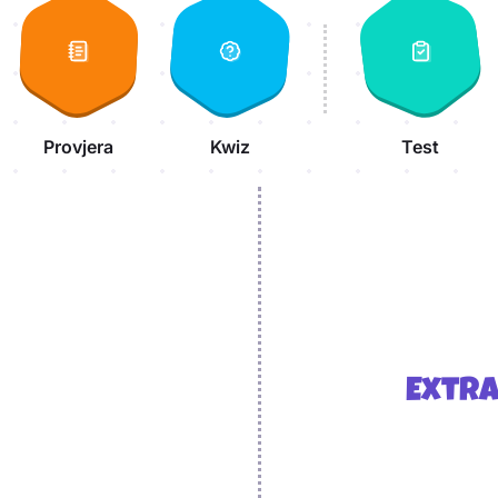
Provjera
Kwiz
Test
Extr