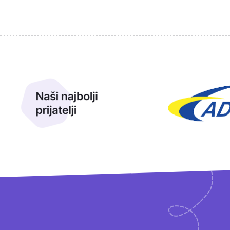
Sponzori
Naši najbolji prijatelji
Naši prijatelji