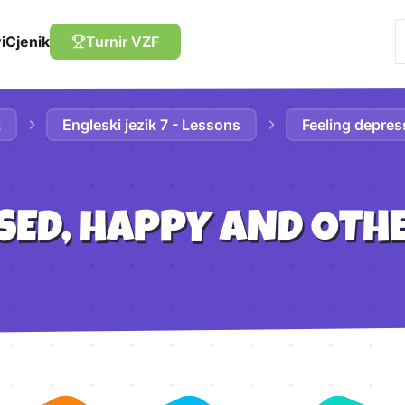
i
Cjenik
Turnir VZF
k
Engleski jezik 7 - Lessons
Feeling depres
SSED, HAPPY AND OTH