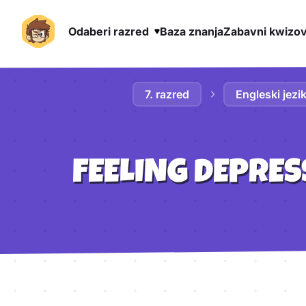
Odaberi razred
Baza znanja
Zabavni kwizov
Preskoči na sadržaj
7. razred
Engleski jezi
FEELING DEPRE
Aktivnosti lekcije