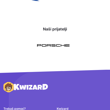
Naši prijatelji
Podnožje
Trebaš pomoć?
Kwizard