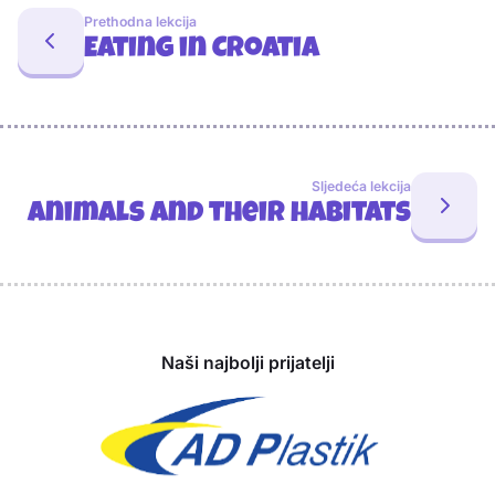
Prethodna lekcija
Eating in Croatia
Sljedeća lekcija
Animals and their habitats
Sponzori
Naši najbolji prijatelji