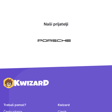
Naši prijatelji
Podnožje
Trebaš pomoć?
Kwizard
Česta pitanja
Cjenik