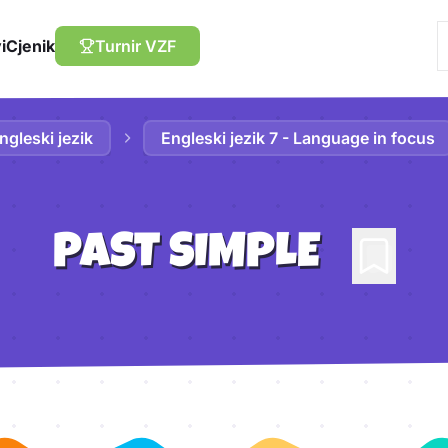
i
Cjenik
Turnir VZF
ngleski jezik
Engleski jezik 7 - Language in focus
PAST SIMPLE