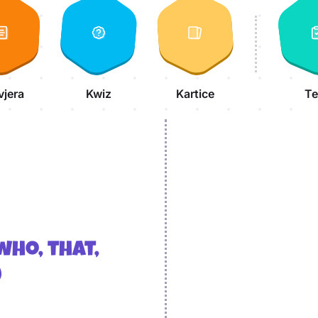
vjera
Kwiz
Kartice
Te
ho, that,
)