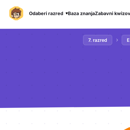
Odaberi razred
Baza znanja
Zabavni kwizov
Preskoči na sadržaj
7. razred
E
Aktivnosti lekcije