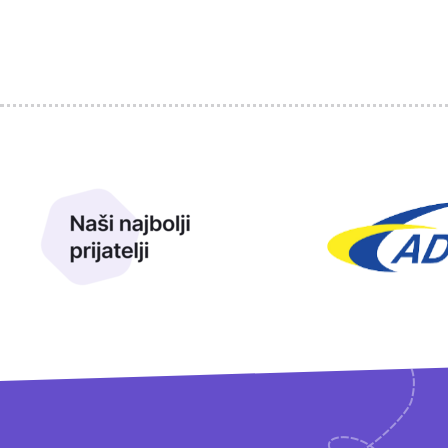
Sponzori
Naši najbolji prijatelji
Naši prijatelji