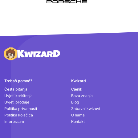
Podnožje
Trebaš pomoć?
Kwizard
Česta pitanja
Cjenik
Uvjeti korištenja
Baza znanja
Uvjeti prodaje
Blog
Politika privatnosti
Zabavni kwizovi
Politika kolačića
O nama
Impressum
Kontakt