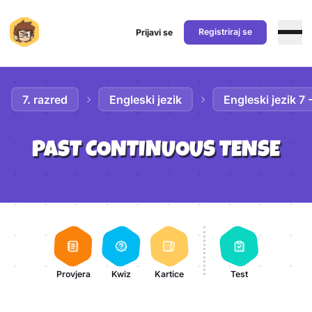
Registriraj se
Prijavi se
Preskoči na sadržaj
7. razred
Engleski jezik
Engleski jezik 7
PAST CONTINUOUS TENSE
Aktivnosti lekcije
Provjera
Kwiz
Kartice
Test