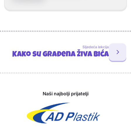
Sljedeća lekcija
Kako su građena živa bića
Sponzori
Naši najbolji prijatelji