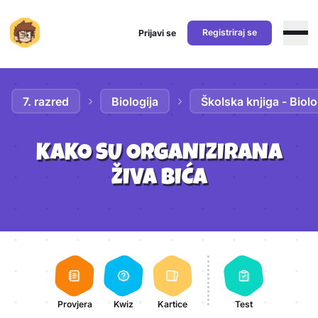
Registriraj se
Prijavi se
Preskoči na sadržaj
7. razred
Biologija
Školska knjiga - Biolo
KAKO SU ORGANIZIRANA
ŽIVA BIĆA
Aktivnosti lekcije
Provjera
Kwiz
Kartice
Test