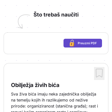
Što trebaš naučiti
Preuzmi PDF
(potrebna prijava)
Obilježja živih bića
Sva živa bića imaju neka zajednička obilježja
na temelju kojih ih razlikujemo od nežive
prirode: organiziranost (stanična građa); rast i