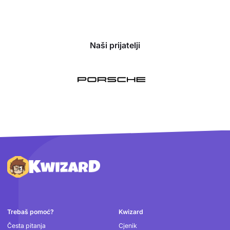
Naši prijatelji
Podnožje
Trebaš pomoć?
Kwizard
Česta pitanja
Cjenik