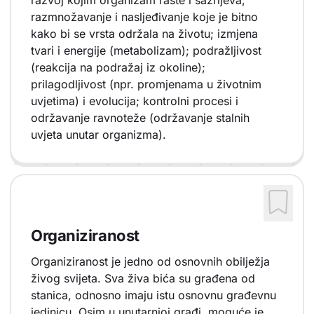
razvoj kojim organizam raste i sazrijeva;
razmnožavanje i nasljeđivanje koje je bitno
kako bi se vrsta održala na životu; izmjena
tvari i energije (metabolizam); podražljivost
(reakcija na podražaj iz okoline);
prilagodljivost (npr. promjenama u životnim
uvjetima) i evolucija; kontrolni procesi i
održavanje ravnoteže (održavanje stalnih
uvjeta unutar organizma).
Organiziranost
Organiziranost je jedno od osnovnih obilježja
živog svijeta. Sva živa bića su građena od
stanica, odnosno imaju istu osnovnu građevnu
jedinicu. Osim u unutarnjoj građi, moguće je