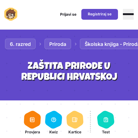
Registriraj se
Prijavi se
Preskoči na sadržaj
6. razred
Priroda
Školska knjiga - Prirod
ZAŠTITA PRIRODE U
REPUBLICI HRVATSKOJ
Aktivnosti lekcije
Provjera
Kwiz
Kartice
Test