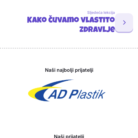
Sljedeća lekcija
Kako čuvamo vlastito
zdravlje
Sponzori
Naši najbolji prijatelji
Naši prijatelji