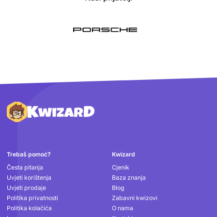
Podnožje
Trebaš pomoć?
Kwizard
Česta pitanja
Cjenik
Uvjeti korištenja
Baza znanja
Uvjeti prodaje
Blog
Politika privatnosti
Zabavni kwizovi
Politika kolačića
O nama